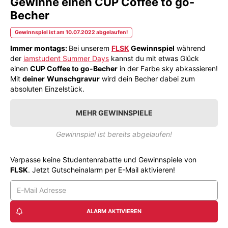
Gewinne einen CUP Coffee to go-
Becher
Gewinnspiel ist am 10.07.2022 abgelaufen!
Immer montags:
Bei unserem
FLSK
Gewinnspiel
während
der
iamstudent Summer Days
kannst du mit etwas Glück
einen
CUP Coffee to go-Becher
in der Farbe sky abkassieren!
Mit
deiner
Wunschgravur
wird dein Becher dabei zum
absoluten Einzelstück.
MEHR GEWINNSPIELE
Gewinnspiel ist bereits abgelaufen!
Verpasse keine Studentenrabatte und Gewinnspiele von
FLSK
. Jetzt Gutscheinalarm per E-Mail aktivieren!
ALARM AKTIVIEREN