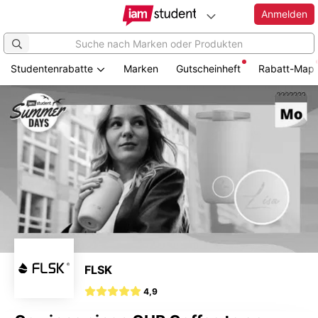
Anmelden
Studentenrabatte
Marken
Gutscheinheft
Rabatt-Map
Zum
Hauptinhalt
springen
FLSK
4,9