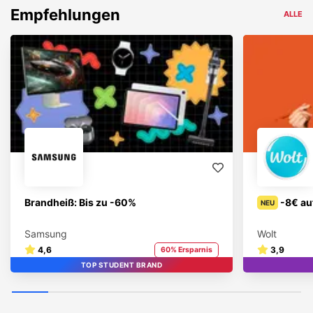
Empfehlungen
ALLE
Brandheiß: Bis zu -60%
-8€ au
NEU
Samsung
Wolt
4,6
3,9
60% Ersparnis
TOP STUDENT BRAND