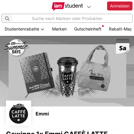
Anmelden
Studentenrabatte
Marken
Gutscheinheft
Rabatt-Map
Zum
Hauptinhalt
springen
Emmi
Gewinne 1x Emmi CAFFÈ LATTE