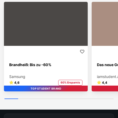
Brandheiß: Bis zu -60%
Das neue Gu
Samsung
iamstudent.
4,6
4,4
60% Ersparnis
TOP STUDENT BRAND