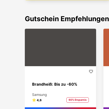
Gutschein
Empfehlungen
Brandheiß: Bis zu -60%
Samsung
4,6
60% Ersparnis