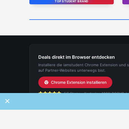
TOP STUDENT BRAND
Deals direkt im Browser entdecken
Installiere die iamstudent Chrome Extension und 
auf Partner-Websites unterwegs bist.
Chrome Extension installieren
5/5 Sterne - Kostenlos, 100% DSGVO-konf
×
IAMSTUDENT
FÜR ST