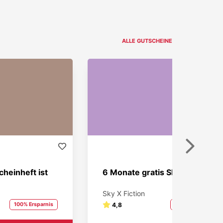
ALLE GUTSCHEINE
Weiter
heinheft ist
6 Monate gratis Sky X Fiction!
Sky X Fiction
100% Ersparnis
4,8
100% Ersparnis