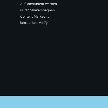
Auf iamstudent werben
Gutscheinkampagnen
Content Marketing
iamstudent Verify
© 2026 High Five GmbH. Einfach mehr vom Studium.