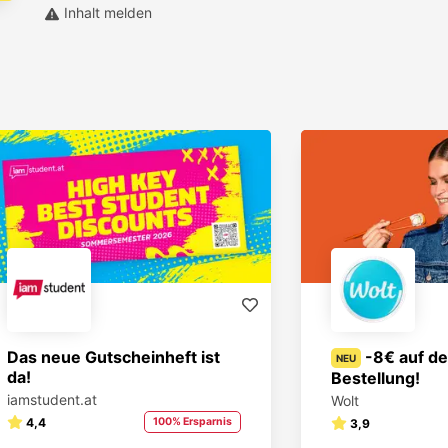
Inhalt melden
Das neue Gutscheinheft ist
-8€ auf de
NEU
da!
Bestellung!
iamstudent.at
Wolt
4,4
100% Ersparnis
3,9