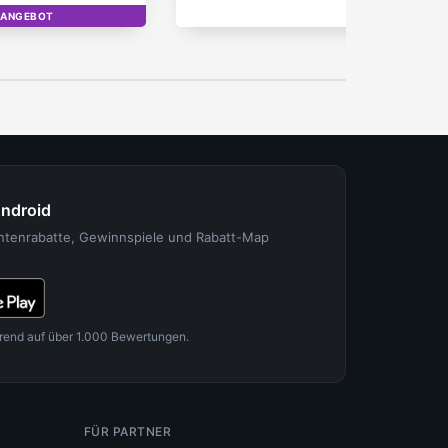
-ANGEBOT
OP
Android
entenrabatte, Gewinnspiele und Rabatt-Map
rend auf über 1.000 Bewertungen.
FÜR PARTNER