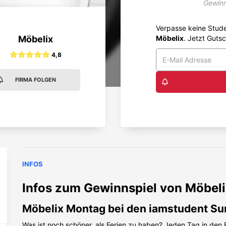
Gewinn
Verpasse keine Stud
Möbelix
Möbelix
. Jetzt Gutsc
4,8
FIRMA FOLGEN
INFOS
Infos zum Gewinnspiel von
Möbeli
Möbelix Montag bei den iamstudent S
Was ist noch schöner, als Ferien zu haben? Jeden Tag in den