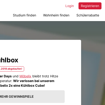
Login
Registrieren
Studium finden
Wohnheim finden
Schülerrabatte
ühlbox
8.2018 abgelaufen!
r Days
und
Möbelix
bleibt trotz Hitze
mperatur:
Wir verlosen bei unserem
belix 2x eine Kühlbox Cube!
MEHR GEWINNSPIELE