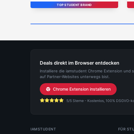
TOP STUDENT BRAND
Deals direkt im Browser entdecken
Installiere die iamstudent Chrome Extension und 
auf Partner-Websites unterwegs bist.
Chrome Extension installieren
5/5 Sterne - Kostenlos, 100% DSGVO-konf
IAMSTUDENT
FÜR ST