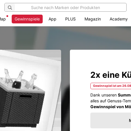
Map
Gewinnspiele
App
PLUS
Magazin
Academy
2x eine K
Gewinnspiel ist am 26.0
Dank unseren
Summe
alles auf Genuss-Te
Gewinnspiel von Mö