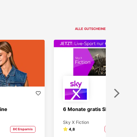
ALLE GUTSCHEINE
Weiter
ine
6 Monate gratis Sky X Fiction!
Sky X Fiction
4,8
100% Ersparnis
8€ Ersparnis