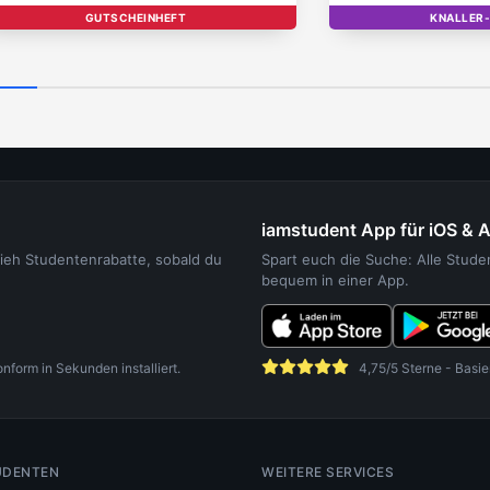
GUTSCHEINHEFT
KNALLER
T
iamstudent App für iOS & 
sieh Studentenrabatte, sobald du
Spart euch die Suche: Alle Stud
bequem in einer App.
orm in Sekunden installiert.
4,75/5 Sterne - Basie
UDENTEN
WEITERE SERVICES