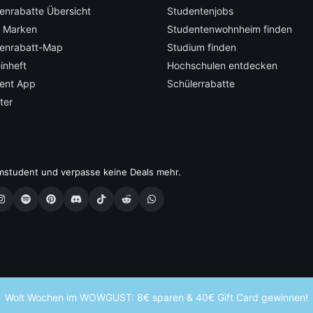
enrabatte Übersicht
Studentenjobs
e Marken
Studentenwohnheim finden
enrabatt-Map
Studium finden
inheft
Hochschulen entdecken
ent App
Schülerrabatte
ter
mstudent und verpasse keine Deals mehr.
Wolt Wochen im WOWGUST: 8€ sparen & 40€ Gift Card gewinnen!