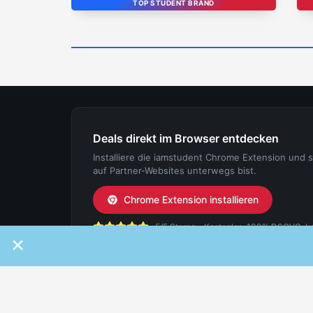
TOP STUDENT BRAND
Deals direkt im Browser entdecken
Installiere die iamstudent Chrome Extension und 
auf Partner-Websites unterwegs bist.
Chrome Extension installieren
5/5 Sterne - Kostenlos, 100% DSGVO-konf
×
IAMSTUDENT
FÜR ST