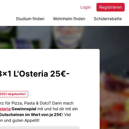
Login
Registrieren
Studium finden
Wohnheim finden
Schülerrabatte
x1 L'Osteria 25€-
n
.2021 abgelaufen!
rz für Pizza, Pasta & Dolci? Dann mach
steria
Gewinnspiel
mit und hol dir mit ein
 Gutscheinen im Wert von je 25€
! Viel
n und guten Appetit!