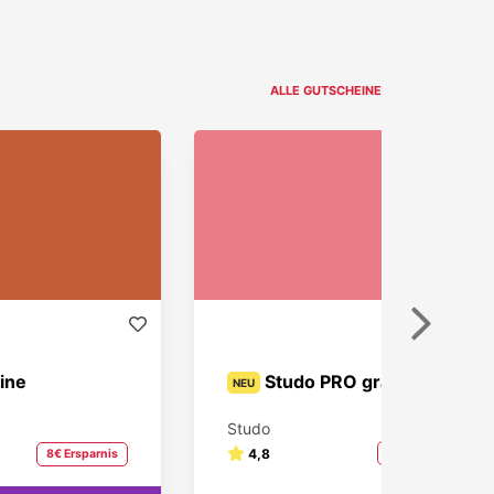
ALLE GUTSCHEINE
Weiter
ine
Studo PRO gratis
NEU
Studo
4,8
100% Ersparnis
8€ Ersparnis