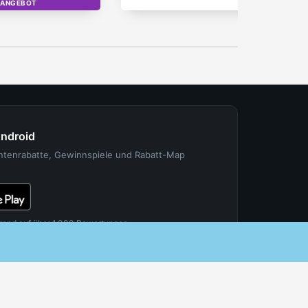
-ANGEBOT
OP
Android
entenrabatte, Gewinnspiele und Rabatt-Map
rend auf über 1.000 Bewertungen.
FÜR PARTNER