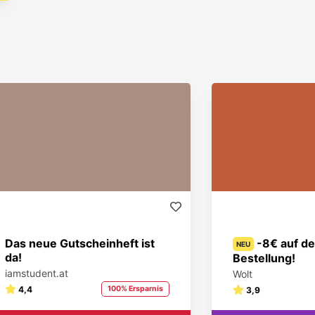
Das neue Gutscheinheft ist
-8€ auf de
NEU
da!
Bestellung!
iamstudent.at
Wolt
4,4
100% Ersparnis
3,9