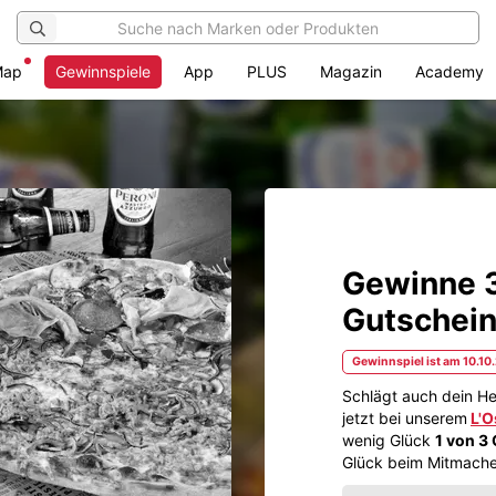
Map
Gewinnspiele
App
PLUS
Magazin
Academy
Gewinne 3
Gutschei
Gewinnspiel ist am 10.10
Schlägt auch dein He
jetzt bei unserem
L'O
wenig Glück
1 von 3
Glück beim Mitmache