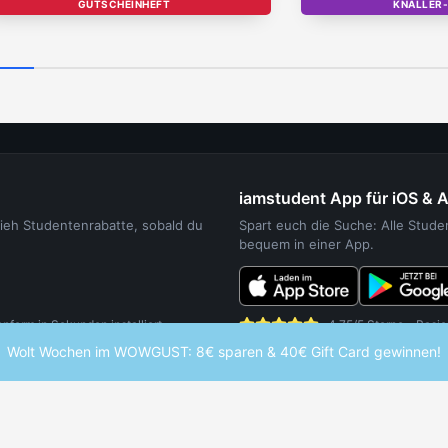
GUTSCHEINHEFT
KNALLER
T
iamstudent App für iOS & 
sieh Studentenrabatte, sobald du
Spart euch die Suche: Alle Stud
bequem in einer App.
orm in Sekunden installiert.
4,75/5 Sterne - Basie
Wolt Wochen im WOWGUST: 8€ sparen & 40€ Gift Card gewinnen!
UDENTEN
WEITERE SERVICES