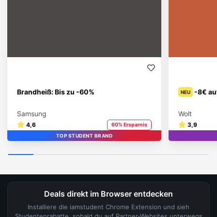
Brandheiß: Bis zu -60%
-8€ au
NEU
Samsung
Wolt
4,6
3,9
60% Ersparnis
TOP STUDENT BRAND
Deals direkt im Browser entdecken
Installiere die iamstudent Chrome Extension und sieh
Studentenrabatte, sobald du auf Partner-Websites unterwegs