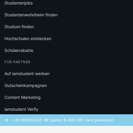
Studentenjobs
Studentenwohnheim finden
Studium finden
Hochschulen entdecken
Schülerrabatte
FÜR PARTNER
Auf iamstudent werben
Gutscheinkampagnen
Content Marketing
iamstudent Verify
×
hen im WOWGUST: 8€ sparen & 40€ Gift Card gewinnen!
Frequ
RECHTLICHES