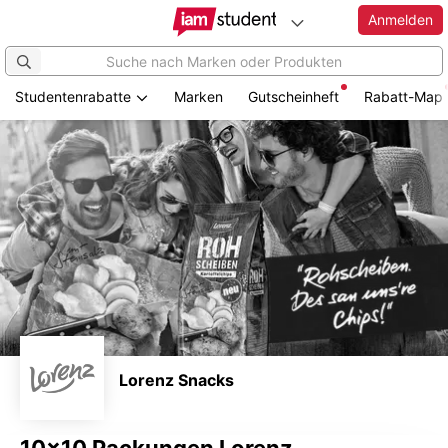
Anmelden
Studentenrabatte
Marken
Gutscheinheft
Rabatt-Map
Zum
Hauptinhalt
springen
Lorenz Snacks
10x10 Packungen Lorenz