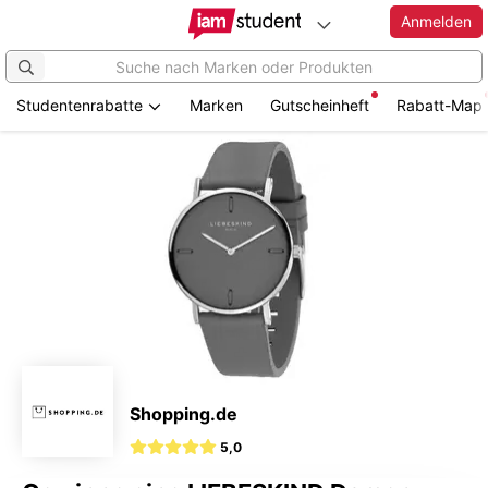
Anmelden
Studentenrabatte
Marken
Gutscheinheft
Rabatt-Map
Zum
Hauptinhalt
springen
Shopping.de
5,0