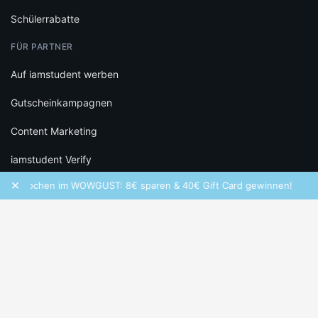
Schülerrabatte
FÜR PARTNER
Auf iamstudent werben
Gutscheinkampagnen
Content Marketing
iamstudent Verify
×
 Wochen im WOWGUST: 8€ sparen & 40€ Gift Card gewinnen!
RECHTLICHES
Datenschutz
Cookie-Einstellungen
Infos zu Bewertungen