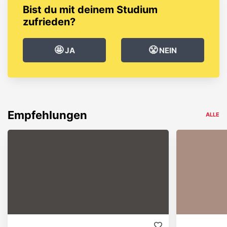
Bist du mit deinem Studium
zufrieden?
🤩
😤
JA
NEIN
Empfehlungen
ALLE