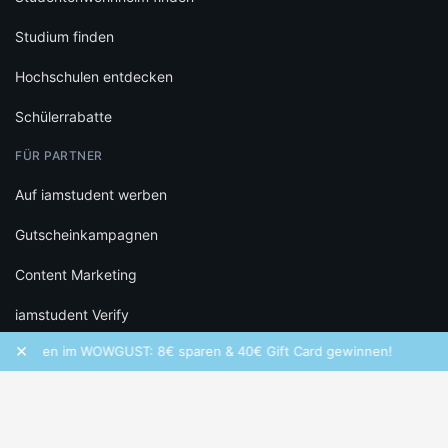
Studium finden
Hochschulen entdecken
Schülerrabatte
FÜR PARTNER
Auf iamstudent werben
Gutscheinkampagnen
Content Marketing
iamstudent Verify
×
chen im WOWGUST: 8€ sparen & 40€ Gift Card gewinnen!
Freq
RECHTLICHES
Datenschutz