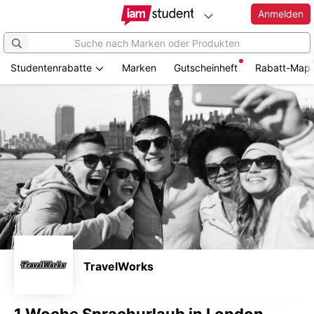
Anmelden
Studentenrabatte
Marken
Gutscheinheft
Rabatt-Map
Zum
Hauptinhalt
springen
TravelWorks
1 Woche Sprachurlaub in London