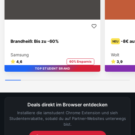
Brandheiß: Bis zu -60%
-8€ au
NEU
Samsung
Wolt
4,6
3,9
60% Ersparnis
TOP STUDENT BRAND
Deals direkt im Browser entdecken
Installiere die iamstudent Chrome Extension und sieh
Studentenrabatte, sobald du auf Partner-Websites unterwegs
bist.