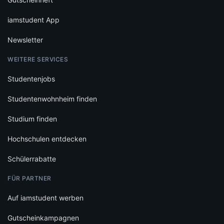
iamstudent App
Newsletter
WEITERE SERVICES
Studentenjobs
Studentenwohnheim finden
Studium finden
Hochschulen entdecken
Schülerrabatte
FÜR PARTNER
Auf iamstudent werben
Gutscheinkampagnen