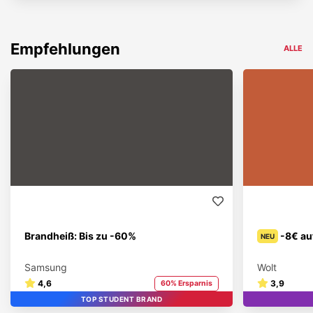
Empfehlungen
ALLE
Brandheiß: Bis zu -60%
-8€ au
NEU
Samsung
Wolt
4,6
3,9
60% Ersparnis
TOP STUDENT BRAND