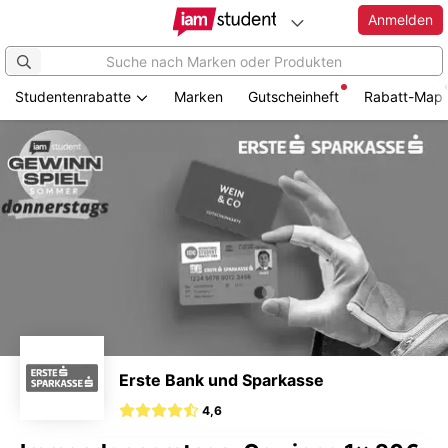
Anmelden
Studentenrabatte
Marken
Gutscheinheft
Rabatt-Map
Zum
Hauptinhalt
springen
Erste Bank und Sparkasse
4,6