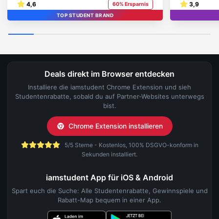
4,6
3,9
60% Ersparnis
TOP STUDENT BRAND
Deals direkt im Browser entdecken
Installiere die iamstudent Chrome Extension und sieh
Studentenrabatte, sobald du auf Partner-Websites unterwegs
bist.
Chrome Extension installieren
5/5 Sterne - Kostenlos, 100% DSGVO-konform in
Sekunden installiert.
iamstudent App für iOS & Android
Spart euch die Suche: Alle Studentenrabatte, Gewinnspiele und
Rabatt-Map bequem in einer App.