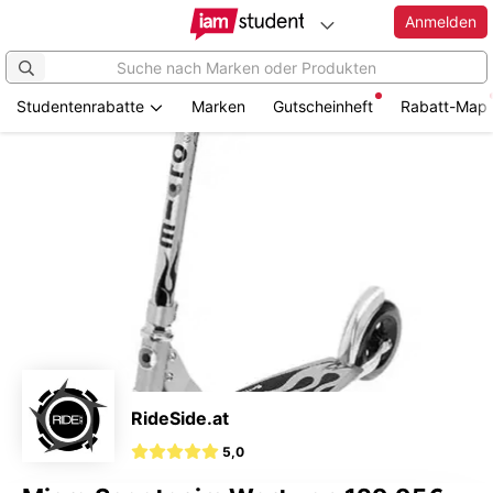
Anmelden
Studentenrabatte
Marken
Gutscheinheft
Rabatt-Map
Zum
Hauptinhalt
springen
RideSide.at
5,0