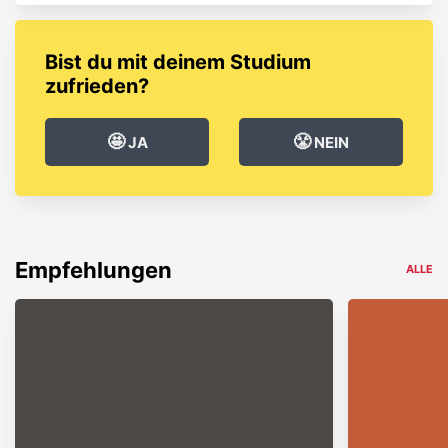
Bist du mit deinem Studium
zufrieden?
🤩
😤
JA
NEIN
Empfehlungen
ALLE