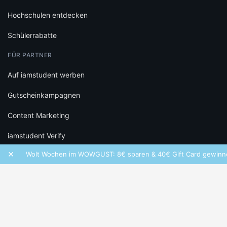
Hochschulen entdecken
Schülerrabatte
FÜR PARTNER
Auf iamstudent werben
Gutscheinkampagnen
Content Marketing
iamstudent Verify
×
Wolt Wochen im WOWGUST: 8€ sparen & 40€ Gift Card gewinnen!
RECHTLICHES
Datenschutz
Cookie-Einstellungen