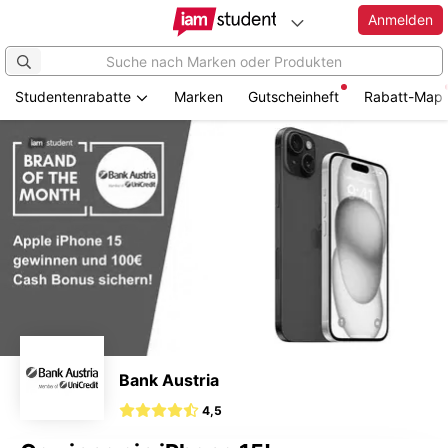
Anmelden
Studentenrabatte
Marken
Gutscheinheft
Rabatt-Map
Zum
Hauptinhalt
springen
Bank Austria
4,5