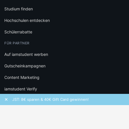
Studium finden
Hochschulen entdecken
Schülerrabatte
FÜR PARTNER
Auf iamstudent werben
Gutscheinkampagnen
Content Marketing
iamstudent Verify
×
GUST: 8€ sparen & 40€ Gift Card gewinnen!
Frequency ist uns
RECHTLICHES
Datenschutz