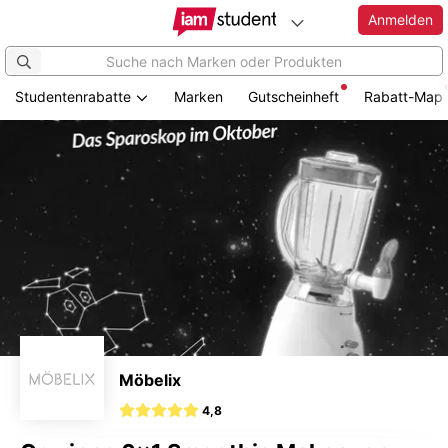
Anmelden
Studentenrabatte
Marken
Gutscheinheft
Rabatt-Map
Zum
Hauptinhalt
springen
Möbelix
4,8