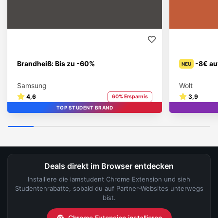
Brandheiß: Bis zu -60%
-8€ au
NEU
Samsung
Wolt
4,6
3,9
60% Ersparnis
TOP STUDENT BRAND
Deals direkt im Browser entdecken
Installiere die iamstudent Chrome Extension und sieh
Studentenrabatte, sobald du auf Partner-Websites unterwegs
bist.
Chrome Extension installieren