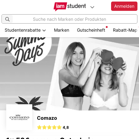
Anmelden
Studentenrabatte
Marken
Gutscheinheft
Rabatt-Map
Zum
Hauptinhalt
springen
Comazo
4,8