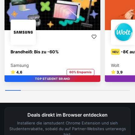
Brandheiß: Bis zu -60%
-8€ au
NEU
Samsung
Wolt
4,6
3,9
60% Ersparnis
TOP STUDENT BRAND
Deals direkt im Browser entdecken
Installiere die iamstudent Chrome Extension und sieh
Studentenrabatte, sobald du auf Partner-Websites unterwegs
bist.