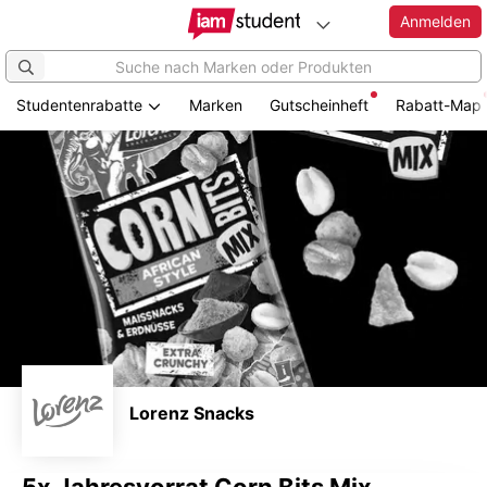
Anmelden
Studentenrabatte
Marken
Gutscheinheft
Rabatt-Map
Zum
Hauptinhalt
springen
Lorenz Snacks
5x Jahresvorrat Corn Bits Mix