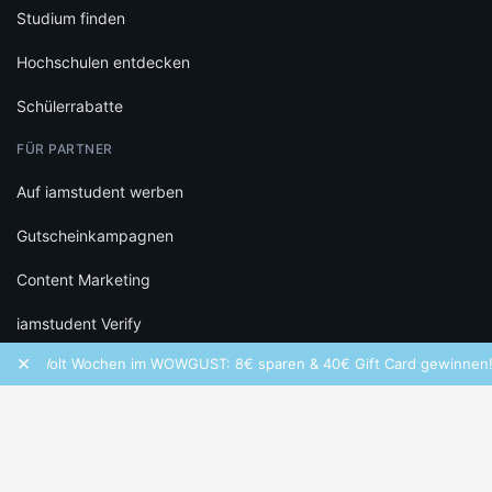
Studium finden
Hochschulen entdecken
Schülerrabatte
FÜR PARTNER
Auf iamstudent werben
Gutscheinkampagnen
Content Marketing
iamstudent Verify
×
Wolt Wochen im WOWGUST: 8€ sparen & 40€ Gift Card gewinnen!
RECHTLICHES
Datenschutz