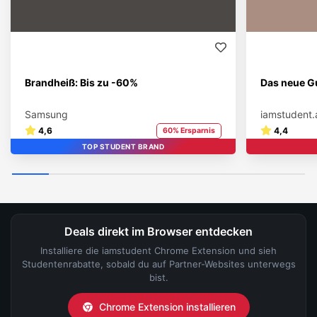
Brandheiß: Bis zu -60%
Das neue Gu
Samsung
iamstudent.
4,6
4,4
60% Ersparnis
TOP STUDENT BRAND
Deals direkt im Browser entdecken
Installiere die iamstudent Chrome Extension und sieh
Studentenrabatte, sobald du auf Partner-Websites unterwegs
bist.
Chrome Extension installieren