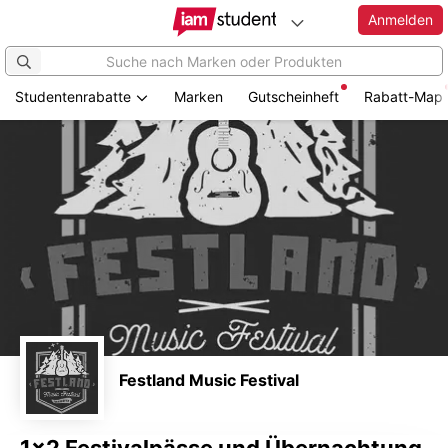
Anmelden
Studentenrabatte
Marken
Gutscheinheft
Rabatt-Map
Zum
Hauptinhalt
springen
Festland Music Festival
1x2 Festivalpässe und Übernachtung