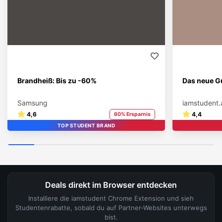
Brandheiß: Bis zu -60%
Das neue Gu
Samsung
iamstudent.
4,6
4,4
60% Ersparnis
TOP STUDENT BRAND
Deals direkt im Browser entdecken
Installiere die iamstudent Chrome Extension und sieh
Studentenrabatte, sobald du auf Partner-Websites unterwegs
bist.