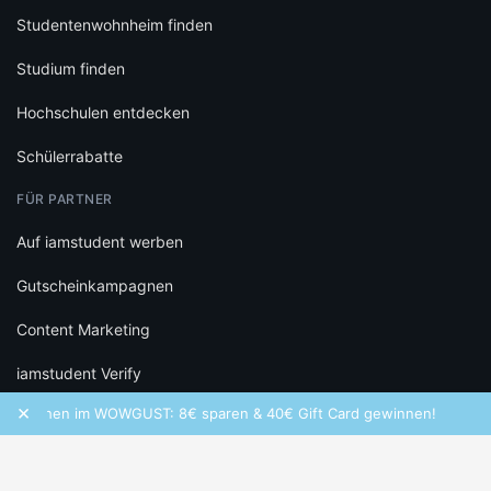
Studentenwohnheim finden
Studium finden
Hochschulen entdecken
Schülerrabatte
FÜR PARTNER
Auf iamstudent werben
Gutscheinkampagnen
Content Marketing
iamstudent Verify
×
ochen im WOWGUST: 8€ sparen & 40€ Gift Card gewinnen!
Fr
RECHTLICHES