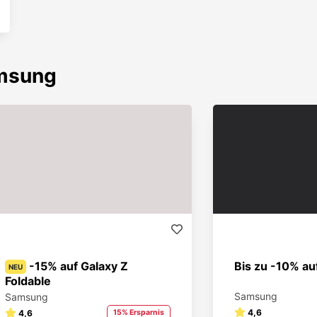
msung
-15% auf Galaxy Z
Bis zu -10% a
NEU
Foldable
Samsung
Samsung
4,6
4,6
15% Ersparnis