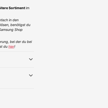
itere Sortiment
im
tisch in den
ösen, benötigst du
m Samsung Shop
rung, bei der du bei
est du
hier
!