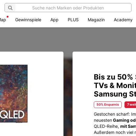
Map
Gewinnspiele
App
PLUS
Magazin
Academy
Bis zu 50% 
TVs & Monit
Samsung St
50% Ersparnis
7 wei
Gestochen scharf: I
neuesten
Gaming ode
QLED-Reihe,
mit Sam
Außerdem noch viel m