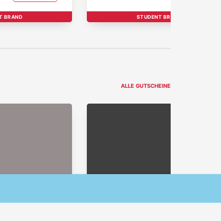
T BRAND
STUDENT BRAND
ALLE GUTSCHEINE
Weiter
uf Zubehör
Laptops bis zu -30%