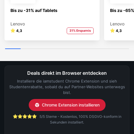
Bis zu -31% auf Tablets
Bis zu -65
Lenovo
Lenovo
4,3
4,3
31% Ersparnis
Deals direkt im Browser entdecken
Installiere die iamstudent Chrome Extension und sieh
Studentenrabatte, sobald du auf Partner-Websites unterwegs
bist.
Chrome Extension installieren
5/5 Sterne - Kostenlos, 100% DSGVO-konform in
Sekunden installiert.