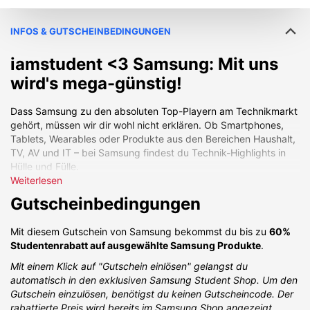
INFOS & GUTSCHEINBEDINGUNGEN
iamstudent <3 Samsung: Mit uns
wird's mega-günstig!
Dass Samsung zu den absoluten Top-Playern am Technikmarkt
gehört, müssen wir dir wohl nicht erklären. Ob Smartphones,
Tablets, Wearables oder Produkte aus den Bereichen Haushalt,
TV, AV und IT – bei Samsung findest du Technik-Highlights in
Hülle und Fülle.
Weiterlesen
Exklusiv und
nur über iamstudent
bekommst du nun Zugang
Gutscheinbedingungen
zum
Samsung Student Shop
!
Das vielfältige
Sortiment im Samsung Student Shop
Mit diesem Gutschein von Samsung bekommst du bis zu
60%
wird
laufend erweitert.
Es lohnt sich also, immer mal wieder
Studentenrabatt auf ausgewählte Samsung Produkte
.
vorbeizuschauen und neue Angebote zu entdecken! Dazu
zählen u.a. folgende Rabatt-Highlights:
Mit einem Klick auf "Gutschein einlösen" gelangst du
automatisch in den exklusiven Samsung Student Shop. Um den
Bis zu -10% auf Smartphones
, wie z. B. das Samsung
Gutschein einzulösen, benötigst du keinen Gutscheincode. Der
Galaxy S25, Galaxy S25 Ultra, Galaxy A56, das Galaxy Z
rabattierte Preis wird bereits im Samsung Shop angezeigt.