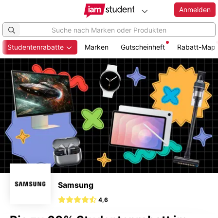
Anmelden
Studentenrabatte
Marken
Gutscheinheft
Rabatt-Map
Zum
Hauptinhalt
springen
Samsung
4,6