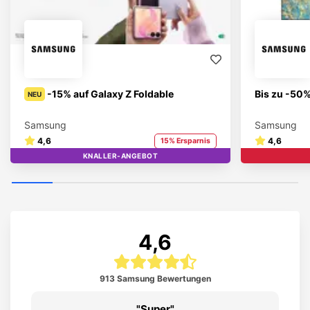
-15% auf Galaxy Z Foldable
Bis zu -50%
NEU
Samsung
Samsung
4,6
4,6
15% Ersparnis
KNALLER-ANGEBOT
STUDENT BRAND
4,6
913 Samsung Bewertungen
Super