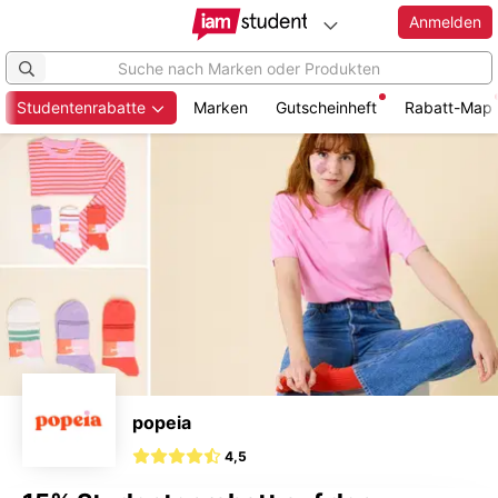
Anmelden
Studentenrabatte
Marken
Gutscheinheft
Rabatt-Map
Zum
Hauptinhalt
springen
popeia
4,5