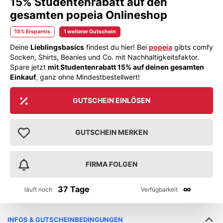
15% Studentenrabatt auf den
gesamten popeia Onlineshop
15% Ersparnis
1 weiterer Gutschein
Deine
Lieblingsbasics
findest du hier! Bei
popeia
gibts comfy
Socken, Shirts, Beanies und Co. mit Nachhaltigkeitsfaktor.
Spare jetzt
mit Studentenrabatt 15% auf deinen gesamten
Einkauf
, ganz ohne Mindestbestellwert!
GUTSCHEIN EINLÖSEN
GUTSCHEIN MERKEN
FIRMA FOLGEN
37 Tage
∞
läuft noch
Verfügbarkeit
INFOS & GUTSCHEINBEDINGUNGEN