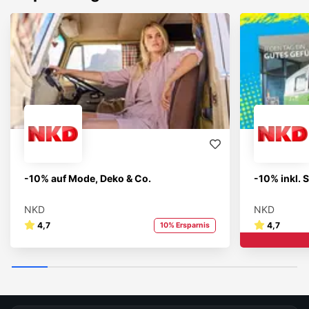
-10% auf Mode, Deko & Co.
-10% inkl. S
NKD
NKD
4,7
4,7
10% Ersparnis