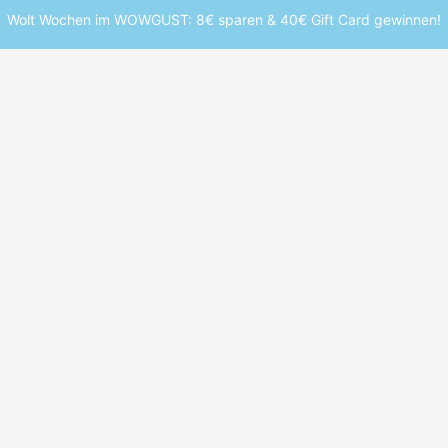
Wolt Wochen im WOWGUST: 8€ sparen & 40€ Gift Card gewinnen!
-73% auf Nike Schuhe &
-73% auf Tomm
Styles
Outletcity Metzingen
Outletcity Metzin
4,4
73% Ersparnis
4,4
STUDENT BRAND
STUDEN
iamstudent App für iOS & 
sieh Studentenrabatte, sobald du
Spart euch die Suche: Alle Stud
bequem in einer App.