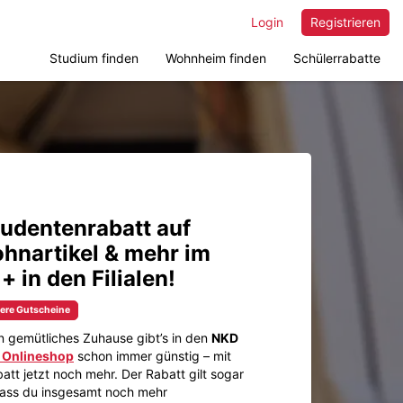
Login
Registrieren
Studium finden
Wohnheim finden
Schülerrabatte
udentenrabatt auf
hnartikel & mehr im
 in den Filialen!
tere Gutscheine
in gemütliches Zuhause gibt’s in den
NKD
 Onlineshop
schon immer günstig – mit
tt jetzt noch mehr. Der Rabatt gilt sogar
dass du insgesamt noch mehr