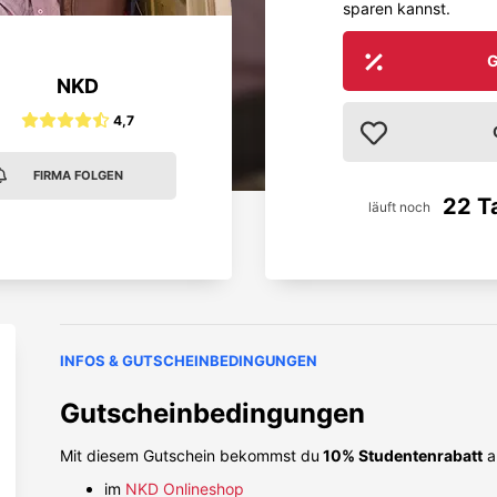
sparen kannst.
G
NKD
4,7
FIRMA FOLGEN
22 T
läuft noch
INFOS & GUTSCHEINBEDINGUNGEN
Gutscheinbedingungen
Mit diesem Gutschein bekommst du
10% Studentenrabatt
au
im
NKD Onlineshop