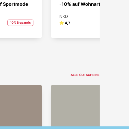
uf Sportmode
-10% auf Wohnartikel!
NKD
10% Ersparnis
4,7
10% Ersparnis
ALLE GUTSCHEINE