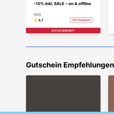
-10% inkl. SALE – on & offline
NKD
4,7
10% Ersparnis
GUTSCHEINHEFT
Gutschein
Empfehlungen