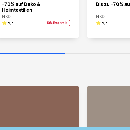
-70% auf Deko &
Bis zu -70% a
Heimtextilien
NKD
NKD
4,7
10% Ersparnis
4,7