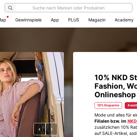
Map
Gewinnspiele
App
PLUS
Magazin
Academy
10% NKD St
Fashion, Wo
Onlineshop +
10% Ersparnis
4 wei
Mode und alles für e
Filialen bzw. im
NKD
zusätzlichen 10% Raba
Vorheriges
Nächstes
auf SALE-Artikel, so