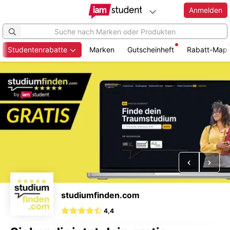
Anmelden
Studentenrabatte
Marken
Gutscheinheft
Rabatt-Map
Zum
Hauptinhalt
springen
Vorheriges
Näch
studiumfinden.com
4,4