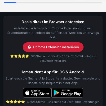
Deals direkt im Browser entdecken
Installiere die iamstudent Chrome Extension und sieh
Studentenrabatte, sobald du auf Partner-Websites unterwegs
bist.
Chrome Extension installieren
5/5 Sterne - Kostenlos, 100% DSGVO-konform in
Sekunden installiert.
iamstudent App für iOS & Android
Spart euch die Suche: Alle Studentenrabatte, Gewinnspiele und
Rabatt-Map bequem in einer App.
4,75/5 Sterne - Basierend auf über 1.000 Bewertungen.