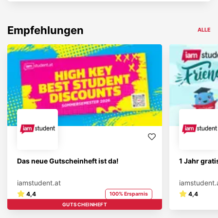
Empfehlungen
ALLE
Das neue Gutscheinheft ist da!
1 Jahr grat
iamstudent.at
iamstudent.
4,4
4,4
100% Ersparnis
GUTSCHEINHEFT