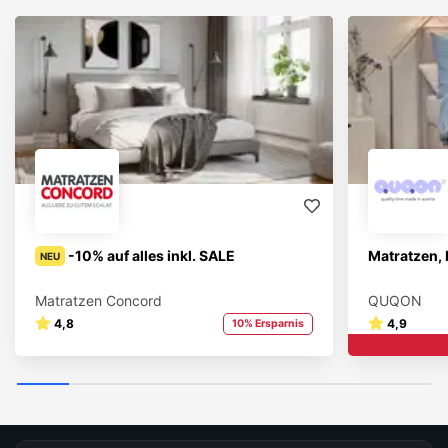
-10% auf alles inkl. SALE
Matratzen, 
NEU
Matratzen Concord
QUQON
4,8
4,9
10% Ersparnis