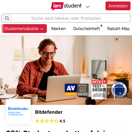
Anmelden
Studentenrabatte
Marken
Gutscheinheft
Rabatt-Map
Zum
Hauptinhalt
springen
Vorheriges
Näch
Bitdefender
4,5