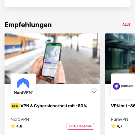
Empfehlungen
ALLE
VPN & Cybersicherheit mit -80%
VPN mit -8
NEU
NordVPN
PureVPN
4,6
4,7
80% Ersparnis