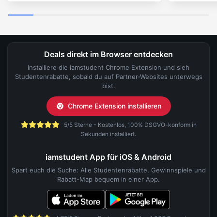
Deals direkt im Browser entdecken
Installiere die iamstudent Chrome Extension und sieh
Studentenrabatte, sobald du auf Partner-Websites unterwegs
bist.
Chrome Extension installieren
5/5 Sterne - Kostenlos, 100% DSGVO-konform in
Sekunden installiert.
iamstudent App für iOS & Android
Spart euch die Suche: Alle Studentenrabatte, Gewinnspiele und
Rabatt-Map bequem in einer App.