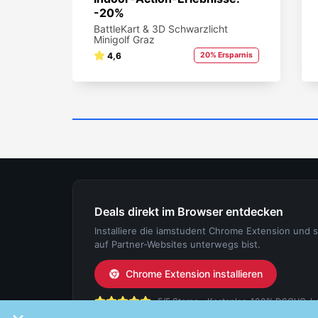
-20%
BattleKart & 3D Schwarzlicht
Minigolf Graz
4,6
20% Ersparnis
Deals direkt im Browser entdecken
Installiere die iamstudent Chrome Extension und 
auf Partner-Websites unterwegs bist.
Chrome Extension installieren
5/5 Sterne - Kostenlos, 100% DSGVO-konf