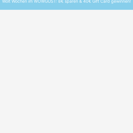
Wolt Wochen im WOWGUST: 8€ sparen & 40€ Gift Card gewinnen!
UDENTEN
WEITERE SERVICES
enrabatte Übersicht
Studentenjobs
e Marken
Studentenwohnheim finden
enrabatt-Map
Studium finden
inheft
Hochschulen entdecken
ent App
Schülerrabatte
ter
mstudent und verpasse keine Deals mehr.