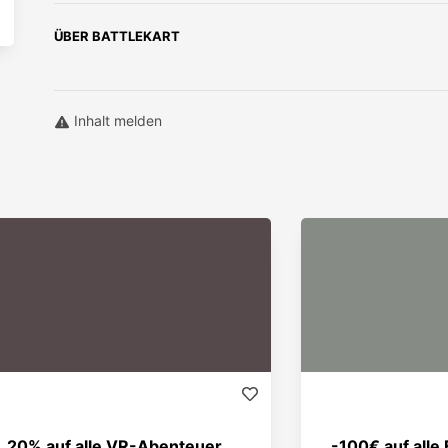
ÜBER
BATTLEKART
Inhalt melden
20% auf alle VR-Abenteuer
-100€ auf alle