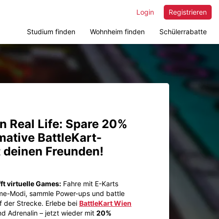
Login
Registrieren
Studium finden
Wohnheim finden
Schülerrabatte
in Real Life: Spare 20%
mative BattleKart-
t deinen Freunden!
ft virtuelle Games:
Fahre mit E-Karts
ame-Modi, sammle Power-ups und battle
f der Strecke. Erlebe bei
BattleKart Wien
d Adrenalin – jetzt wieder mit
20%