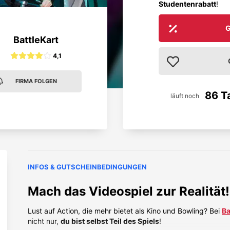
Studentenrabatt
!
G
BattleKart
4,1
FIRMA FOLGEN
86 T
läuft noch
INFOS & GUTSCHEINBEDINGUNGEN
Mach das Videospiel zur Realität!
Lust auf Action, die mehr bietet als Kino und Bowling? Bei
Ba
nicht nur,
du bist selbst Teil des Spiels
!