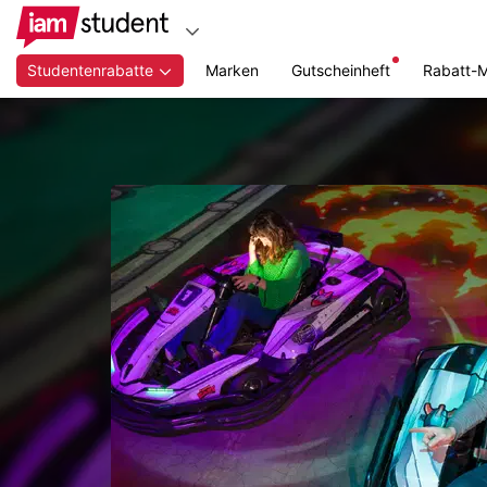
Studentenrabatte
Marken
Gutscheinheft
Rabatt-
Zum
Hauptinhalt
springen