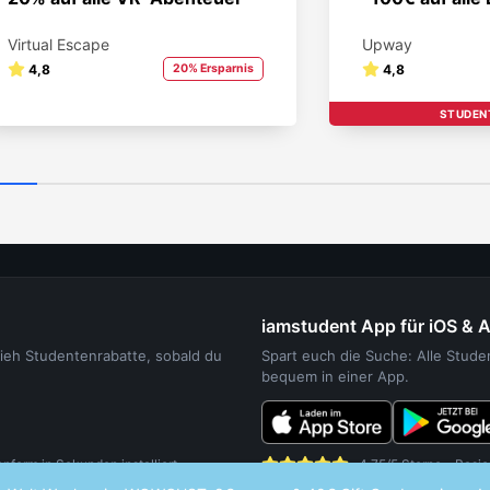
Virtual Escape
Upway
4,8
20% Ersparnis
4,8
STUDEN
iamstudent App für iOS & 
sieh Studentenrabatte, sobald du
Spart euch die Suche: Alle Stud
bequem in einer App.
orm in Sekunden installiert.
4,75/5 Sterne - Basie