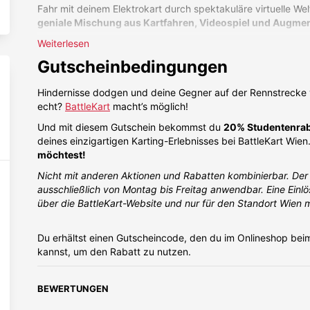
Fahr mit deinem Elektrokart durch spektakuläre virtuelle Wel
geniale Mischung aus Kartfahren, Videospiel und Augmen
Ob alleine oder im Team – hier zählen Fahrskills, Taktik und 
Weiterlesen
Gutscheinbedingungen
BattleKart ist die perfekte Freizeitaktivität, um mit Freunden
haben und gemeinsam unvergessliche Momente zu erleben.
Hindernisse dodgen und deine Gegner auf der Rennstrecke 
Also: Steig ein, gib Vollgas und erlebe Gaming auf einem v
echt?
BattleKart
macht’s möglich!
Und mit diesem Gutschein bekommst du
20% Studentenrab
deines einzigartigen Karting-Erlebnisses bei BattleKart Wien
möchtest!
Nicht mit anderen Aktionen und Rabatten kombinierbar. Der
ausschließlich von Montag bis Freitag anwendbar. Eine Einlös
über die BattleKart-Website und nur für den Standort Wien 
Du erhältst einen Gutscheincode, den du im Onlineshop be
kannst, um den Rabatt zu nutzen.
BEWERTUNGEN