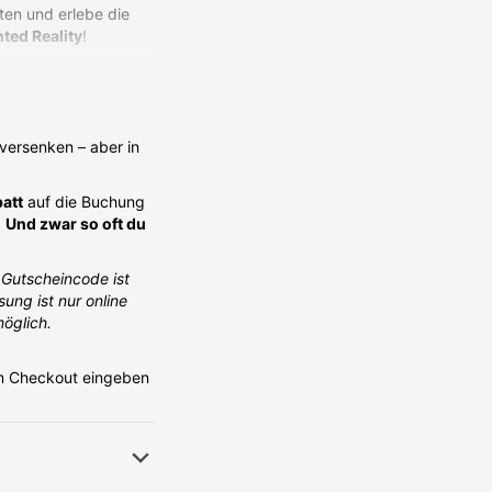
ten und erlebe die
ted Reality
!
schnelle Reaktionen.
 richtig Spaß zu
versenken – aber in
öllig neuen Level!
att
auf die Buchung
.
Und zwar so oft du
 Gutscheincode ist
ung ist nur online
möglich.
im Checkout eingeben