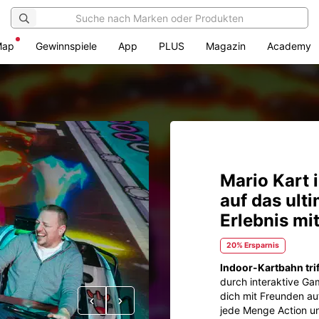
Map
Gewinnspiele
App
PLUS
Magazin
Academy
Mario Kart 
auf das ulti
Erlebnis mi
20% Ersparnis
Indoor-Kartbahn trif
durch interaktive G
dich mit Freunden au
Vorheriges
Nächstes
jede Menge Action un