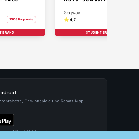
Segway
100€ Ersparnis
4,7
30% Ersparnis
T BRAND
STUDENT BRAND
Android
entenrabatte, Gewinnspiele und Rabatt-Map
rend auf über 1.000 Bewertungen.