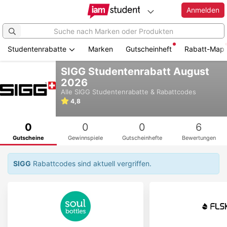
Anmelden
Studentenrabatte
Marken
Gutscheinheft
Rabatt-Map
Zum
SIGG Studentenrabatt August
Hauptinhalt
2026
springen
Alle
SIGG
Studentenrabatte & Rabattcodes
4,8
0
0
0
6
Gutscheine
Gewinnspiele
Gutscheinhefte
Bewertungen
SIGG
Rabattcodes sind aktuell vergriffen.