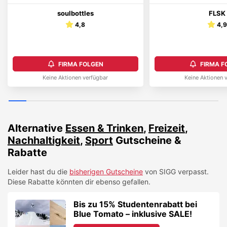
soulbottles
FLSK
4,8
4,
FIRMA FOLGEN
FIRMA F
Keine Aktionen verfügbar
Keine Aktionen 
Alternative
Essen & Trinken
,
Freizeit
,
Nachhaltigkeit
,
Sport
Gutscheine &
Rabatte
Leider hast du die
bisherigen Gutscheine
von
SIGG
verpasst.
Diese Rabatte könnten dir ebenso gefallen.
Bis zu 15% Studentenrabatt bei
Blue Tomato – inklusive SALE!