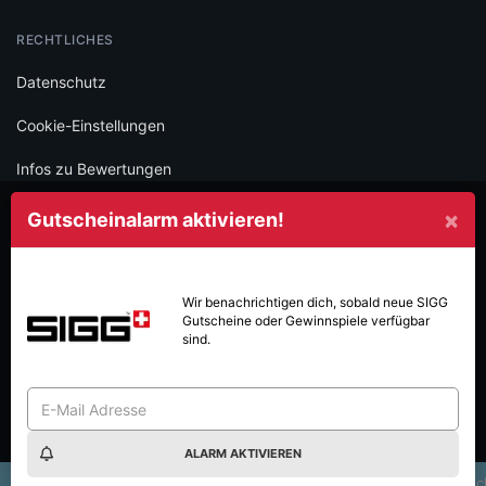
RECHTLICHES
Datenschutz
Cookie-Einstellungen
Infos zu Bewertungen
AGB
×
Gutscheinalarm aktivieren!
Impressum
SOCIAL
Wir benachrichtigen dich, sobald neue
SIGG
Gutscheine oder Gewinnspiele verfügbar
Folge iamstudent und verpasse keine Deals mehr.
sind.
ALARM AKTIVIEREN
Made with
in Vienna.
© 2026 High Five GmbH. Einfach mehr vom Studium.
×
Wolt Wochen 