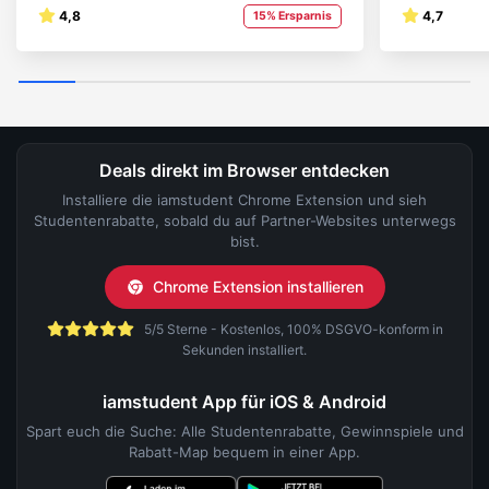
4,8
4,7
15% Ersparnis
Deals direkt im Browser entdecken
Installiere die iamstudent Chrome Extension und sieh
Studentenrabatte, sobald du auf Partner-Websites unterwegs
bist.
Chrome Extension installieren
5/5 Sterne - Kostenlos, 100% DSGVO-konform in
Sekunden installiert.
iamstudent App für iOS & Android
Spart euch die Suche: Alle Studentenrabatte, Gewinnspiele und
Rabatt-Map bequem in einer App.