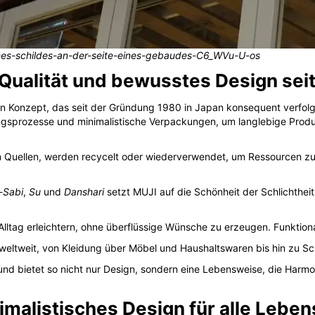
nes-schildes-an-der-seite-eines-gebaudes-C6_WVu-U-os
 Qualität und bewusstes Design sei
in Konzept, das seit der Gründung 1980 in Japan konsequent verfolg
ungsprozesse und minimalistische Verpackungen, um langlebige Pro
en Quellen, werden recycelt oder wiederverwendet, um Ressourcen 
-Sabi
,
Su
und
Danshari
setzt MUJI auf die Schönheit der Schlichthe
 Alltag erleichtern, ohne überflüssige Wünsche zu erzeugen. Funktiona
 weltweit, von Kleidung über Möbel und Haushaltswaren bis hin zu S
nd bietet so nicht nur Design, sondern eine Lebensweise, die Harmon
imalistisches Design für alle Lebe