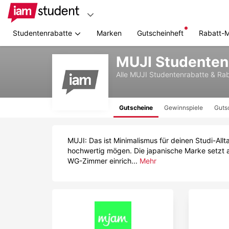
Studentenrabatte
Marken
Gutscheinheft
Rabatt-
Zum
MUJI Studenten
Hauptinhalt
springen
Alle
MUJI
Studentenrabatte & Ra
Gutscheine
Gewinnspiele
Guts
MUJI: Das ist Minimalismus für deinen Studi-Allt
hochwertig mögen. Die japanische Marke setzt auf
WG-Zimmer einrich...
Mehr