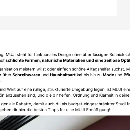
tag! MUJI steht für funktionales Design ohne überflüssigen Schnickschn
auf
schlichte Formen, natürliche Materialien und eine zeitlose Opti
nisation meistern willst oder einfach schöne Alltagshelfer suchst, MU
n
über
Schreibwaren
und
Haushaltsartikel
bis hin zu
Mode
und
Pf
.
d Wert auf eine ruhige, strukturierte Umgebung legen, ist MUJI eine 
hön anzusehen sind, und die dir helfen, Ordnung und Klarheit in deine
 geniale Rabatte, damit auch du als budget-eingeschränkter Studi f
eben dir hier die besten Tipps für eine MUJI Ermäßigung!