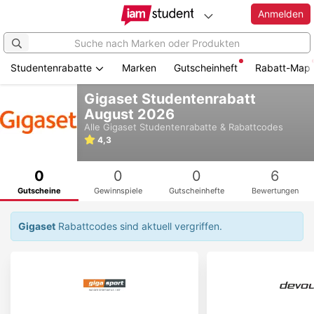
Anmelden
Studentenrabatte
Marken
Gutscheinheft
Rabatt-Map
Zum
Gigaset Studentenrabatt
Hauptinhalt
August 2026
springen
Alle
Gigaset
Studentenrabatte & Rabattcodes
4,3
0
0
0
6
Gutscheine
Gewinnspiele
Gutscheinhefte
Bewertungen
Gigaset
Rabattcodes sind aktuell vergriffen.