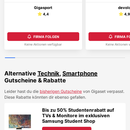
Gigasport
devol
4,4
4,
FIRMA FOLGEN
FIRMA F
Keine Aktionen verfügbar
Keine Aktionen 
Alternative
Technik
,
Smartphone
Gutscheine & Rabatte
Leider hast du die
bisherigen Gutscheine
von
Gigaset
verpasst.
Diese Rabatte könnten dir ebenso gefallen.
Bis zu 50% Studentenrabatt auf
TVs & Monitore im exklusiven
Samsung Student Shop