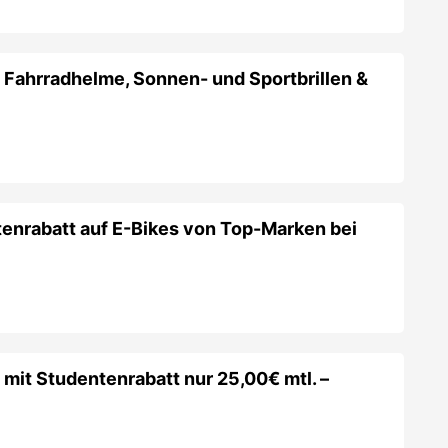
 mit Studentenrabatt nur 25,00€ mtl. –
itness First
bekommst du alles geboten, was dir sowohl als Anfäng
weit. Unter anderem mehrere Standorte in Berlin, Düsseldorf oder Fra
matet. Schau dir an, was das Gym dir alles bietet und nutze unseren 