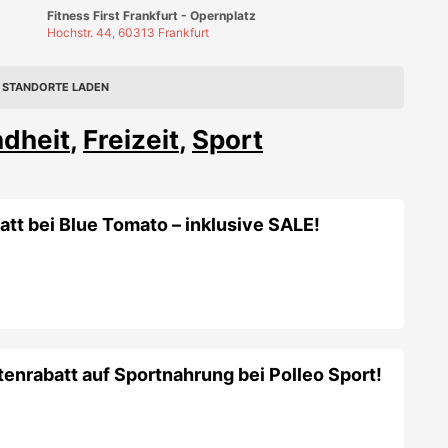
nrabatt auf Sportnahrung bei Polleo Sport!
f Schuhe und Kleidung von On
f alles von DANISH ENDURANCE – sogar on
-60%!