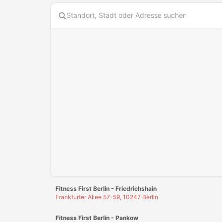
Diese Karte benötigt Cookies. Bitte akzeptiere die Karten
Fitness First Berlin - Friedrichshain
Frankfurter Allee 57-59, 10247 Berlin
Fitness First Berlin - Pankow
Breite Straße 33-34, 13187 Berlin
Fitness First Berlin - Steglitz
Schloßstraße 110, 12163 Berlin
Fitness First Berlin - Wilmersdorf
Wilmersdorfer Straße 108-111, 10627 Berlin
Fitness First Bielefeld
Boulevard 1, 33613 Bielefeld
Fitness First Darmstadt
Neckarstraße 12-16, 64283 Darmstadt