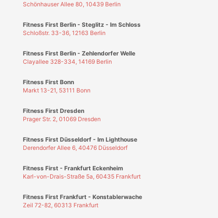
Fitness First Düsseldorf - Im Lighthouse
Derendorfer Allee 6, 40476 Düsseldorf
Fitness First - Frankfurt Eckenheim
Karl-von-Drais-Straße 5a, 60435 Frankfurt
Fitness First Frankfurt - Konstablerwache
Zeil 72-82, 60313 Frankfurt
Fitness First Frankfurt - Opernplatz
Hochstr. 44, 60313 Frankfurt
 STANDORTE LADEN
dheit
,
Freizeit
,
Sport
tt bei Blue Tomato – inklusive SALE!