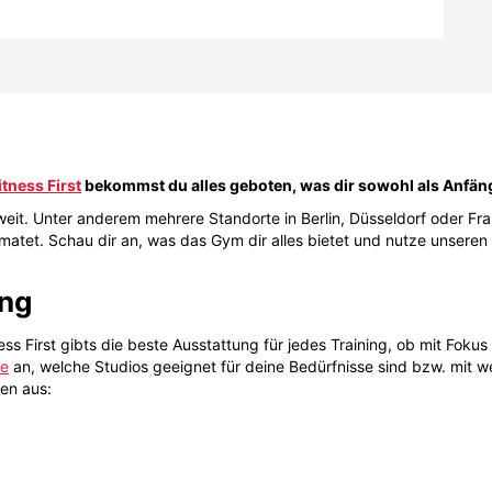
ung
ess First gibts die beste Ausstattung für jedes Training, ob mit Fok
ge
an, welche Studios geeignet für deine Bedürfnisse sind bzw. mit we
len aus:
umba)
wird. Fitness First hat noch viel mehr im Angebot, was sie von der Ko