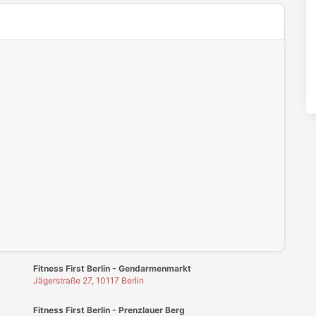
-Cookies in deinen
Cookie-Einstellungen
.
Fitness First Berlin - Gendarmenmarkt
Jägerstraße 27, 10117 Berlin
Fitness First Berlin - Prenzlauer Berg
Schönhauser Allee 80, 10439 Berlin
Fitness First Berlin - Steglitz - Im Schloss
Schloßstr. 33-36, 12163 Berlin
Fitness First Berlin - Zehlendorfer Welle
Clayallee 328-334, 14169 Berlin
Fitness First Bonn
Markt 13-21, 53111 Bonn
Fitness First Dresden
Prager Str. 2, 01069 Dresden