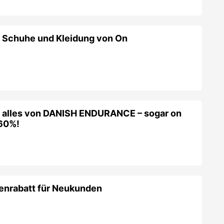
enrabatt für Neukunden
 Fahrradhelme, Sonnen- und Sportbrillen &
tenrabatt auf E-Bikes von Top-Marken bei