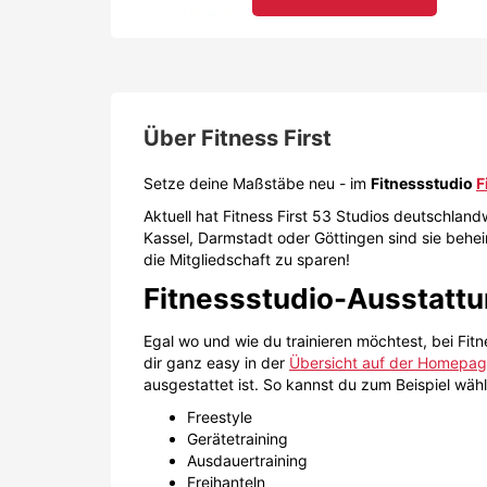
Fitnessstudio-Ausstatt
Egal wo und wie du trainieren möchtest, bei Fitn
dir ganz easy in der
Übersicht auf der Homepa
ausgestattet ist. So kannst du zum Beispiel wäh
Freestyle
Gerätetraining
Ausdauertraining
Freihanteln
Gruppen-Kursen
Tanztraining und Intervalltraining (z. B. Z
Krafttraining
Indoor Cycling und Co.
Aber nicht nur damit dein Trainingsplan erfüllt 
sind viele Studios ebenso ausgestattet mit:
Swimmingpool
Sauna (z.B. auch Frauen-Sauna)
Kids-Bereich
Massage-Möglichkeiten
Dampfbad