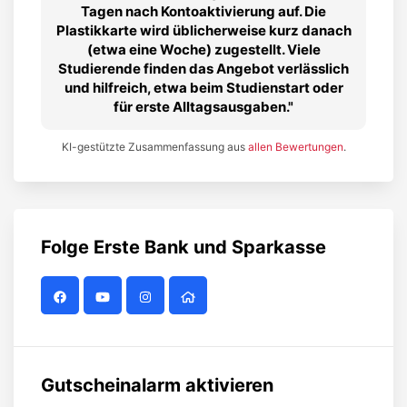
Tagen nach Kontoak­tivierung auf. Die
Plastikkarte wird üblicherweise kurz danach
(etwa eine Woche) zugestellt. Viele
Studierende finden das Angebot verlässlich
und hilfreich, etwa beim Studienstart oder
für erste Alltagsausgaben.
KI-gestützte Zusammenfassung aus
allen Bewertungen
.
Folge
Erste Bank und Sparkasse
Gutscheinalarm aktivieren