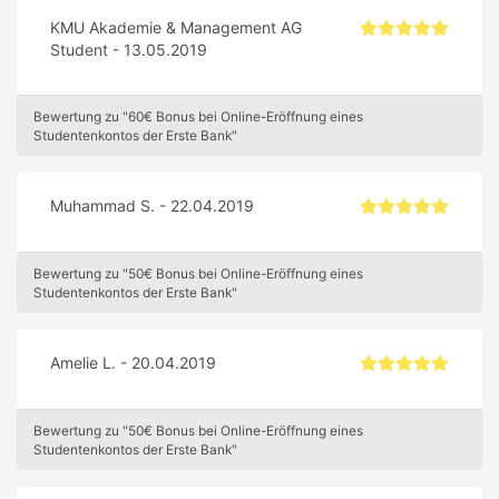
KMU Akademie & Management AG
Student - 13.05.2019
Bewertung zu "60€ Bonus bei Online-Eröffnung eines
Studentenkontos der Erste Bank"
Muhammad S. - 22.04.2019
Bewertung zu "50€ Bonus bei Online-Eröffnung eines
Studentenkontos der Erste Bank"
Amelie L. - 20.04.2019
Bewertung zu "50€ Bonus bei Online-Eröffnung eines
Studentenkontos der Erste Bank"