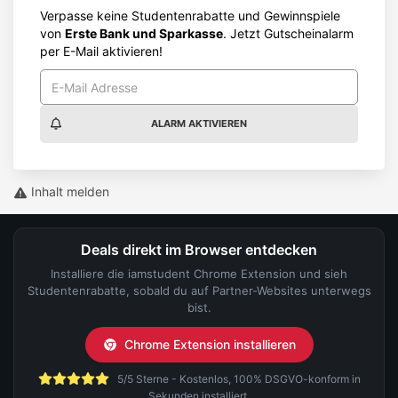
Verpasse keine Studentenrabatte und Gewinnspiele
von
Erste Bank und Sparkasse
. Jetzt Gutscheinalarm
per E-Mail aktivieren!
ALARM AKTIVIEREN
Inhalt melden
Deals direkt im Browser entdecken
Installiere die iamstudent Chrome Extension und sieh
Studentenrabatte, sobald du auf Partner-Websites unterwegs
bist.
Chrome Extension installieren
5/5 Sterne - Kostenlos, 100% DSGVO-konform in
Sekunden installiert.