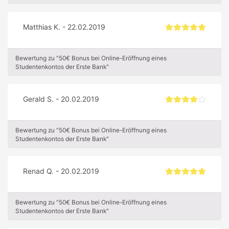
Matthias K. - 22.02.2019
Bewertung zu "50€ Bonus bei Online-Eröffnung eines
Studentenkontos der Erste Bank"
Gerald S. - 20.02.2019
Bewertung zu "50€ Bonus bei Online-Eröffnung eines
Studentenkontos der Erste Bank"
Renad Q. - 20.02.2019
Bewertung zu "50€ Bonus bei Online-Eröffnung eines
Studentenkontos der Erste Bank"