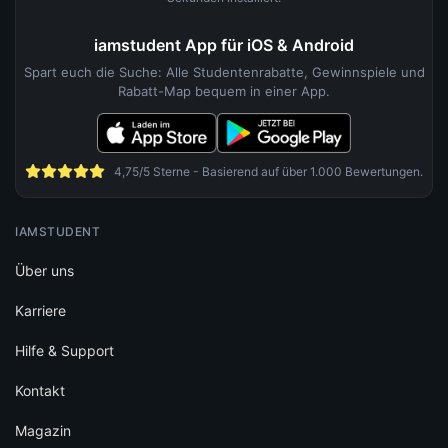
iamstudent App für iOS & Android
Spart euch die Suche: Alle Studentenrabatte, Gewinnspiele und
Rabatt-Map bequem in einer App.
4,75/5 Sterne - Basierend auf über 1.000 Bewertungen.
IAMSTUDENT
Über uns
Karriere
Hilfe & Support
Kontakt
Magazin