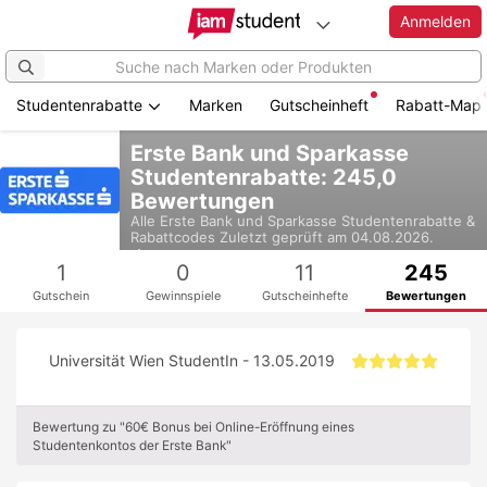
Anmelden
Studentenrabatte
Marken
Gutscheinheft
Rabatt-Map
Zum
Erste Bank und Sparkasse
Hauptinhalt
Studentenrabatte: 245,0
springen
Bewertungen
Alle
Erste Bank und Sparkasse
Studentenrabatte &
Rabattcodes
Zuletzt geprüft am 04.08.2026.
4,6
1
0
11
245
Gutschein
Gewinnspiele
Gutscheinhefte
Bewertungen
Universität Wien StudentIn - 13.05.2019
Bewertung zu "60€ Bonus bei Online-Eröffnung eines
Studentenkontos der Erste Bank"