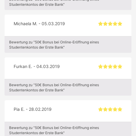
Studentenkontos der Erste Bank"
Michaela M. - 05.03.2019
Bewertung zu "50€ Bonus bei Online-Eröffnung eines
Studentenkontos der Erste Bank"
Furkan E. - 04.03.2019
Bewertung zu "50€ Bonus bei Online-Eröffnung eines
Studentenkontos der Erste Bank"
Pia E. - 28.02.2019
Bewertung zu "50€ Bonus bei Online-Eröffnung eines
Studentenkontos der Erste Bank"