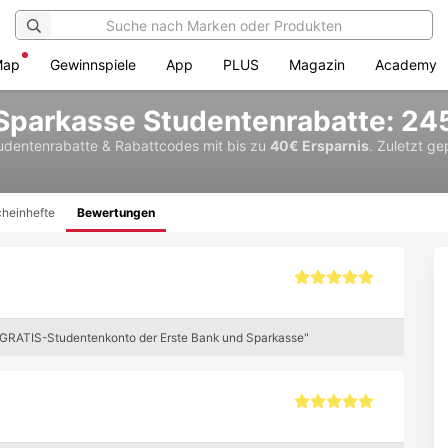
Map
Gewinnspiele
App
PLUS
Magazin
Academy
 Sparkasse Studentenrabatte: 2
udentenrabatte & Rabattcodes
mit bis zu
40€ Ersparnis
.
Zuletzt ge
heinhefte
Bewertungen
 GRATIS-Studentenkonto der Erste Bank und Sparkasse"