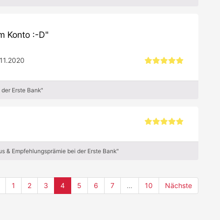
m Konto :-D
11.2020
der Erste Bank"
s & Empfehlungsprämie bei der Erste Bank"
(current)
1
2
3
4
5
6
7
…
10
Nächste