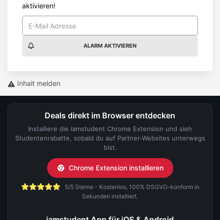
aktivieren!
ALARM AKTIVIEREN
Inhalt melden
Deals direkt im Browser entdecken
Installiere die iamstudent Chrome Extension und sieh
Studentenrabatte, sobald du auf Partner-Websites unterwegs
bist.
Chrome Extension installieren
5/5 Sterne - Kostenlos, 100% DSGVO-konform in
Sekunden installiert.
iamstudent App für iOS & Android