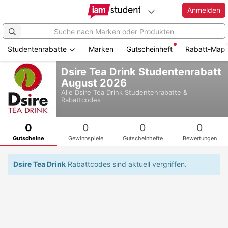
Anmelden
Studentenrabatte
Marken
Gutscheinheft
Rabatt-Map
Zum
Dsire Tea Drink Studentenrabatt
Hauptinhalt
August 2026
springen
Alle
Dsire Tea Drink
Studentenrabatte &
Rabattcodes
0
0
0
0
Gutscheine
Gewinnspiele
Gutscheinhefte
Bewertungen
Dsire Tea Drink
Rabattcodes sind aktuell vergriffen.