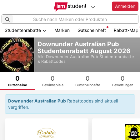
Anmelden
Studentenrabatte
Marken
Gutscheinheft
Rabatt-Map
Zum
Downunder Australian Pub
Hauptinhalt
Studentenrabatt August 2026
springen
Alle
Downunder Australian Pub
Studentenrabatte
& Rabattcodes
0
0
0
0
Gutscheine
Gewinnspiele
Gutscheinhefte
Bewertungen
Downunder Australian Pub
Rabattcodes sind aktuell
vergriffen.