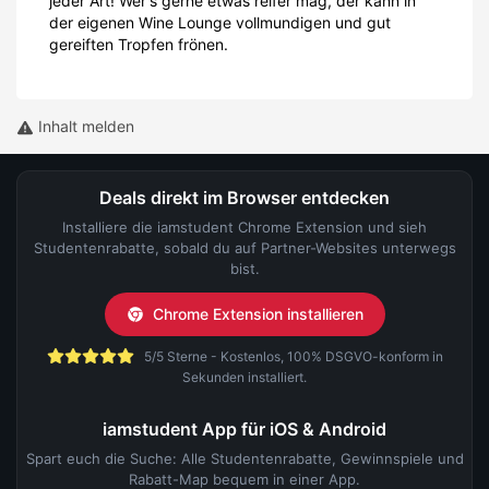
jeder Art! Wer's gerne etwas reifer mag, der kann in
der eigenen Wine Lounge vollmundigen und gut
gereiften Tropfen frönen.
Inhalt melden
Deals direkt im Browser entdecken
Installiere die iamstudent Chrome Extension und sieh
Studentenrabatte, sobald du auf Partner-Websites unterwegs
bist.
Chrome Extension installieren
5/5 Sterne - Kostenlos, 100% DSGVO-konform in
Sekunden installiert.
iamstudent App für iOS & Android
Spart euch die Suche: Alle Studentenrabatte, Gewinnspiele und
Rabatt-Map bequem in einer App.