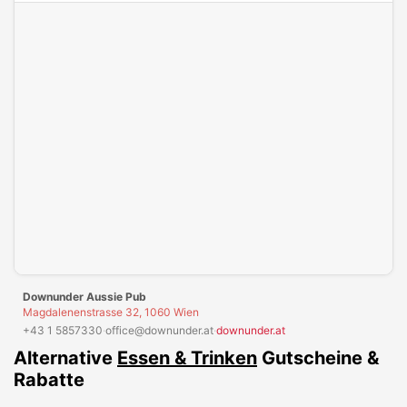
Downunder Aussie Pub
Magdalenenstrasse 32, 1060 Wien
+43 1 5857330
·
office@downunder.at
·
downunder.at
Alternative
Essen & Trinken
Gutscheine &
Rabatte