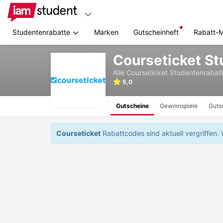
Studentenrabatte
Marken
Gutscheinheft
Rabatt-
Zum
Courseticket S
Hauptinhalt
springen
Alle
Courseticket
Studentenrabatt
5,0
Gutscheine
Gewinnspiele
Guts
Courseticket
Rabattcodes sind aktuell vergriffen.