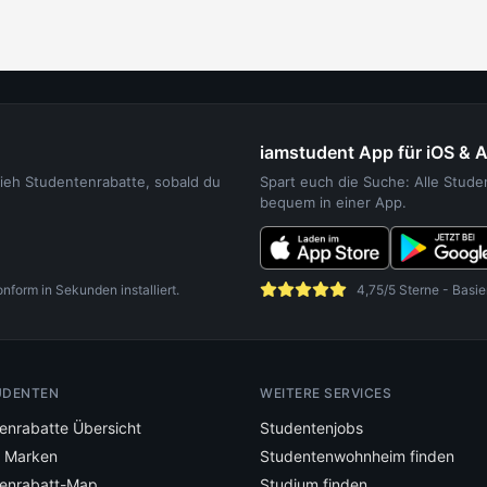
iamstudent App für iOS & 
sieh Studentenrabatte, sobald du
Spart euch die Suche: Alle Stud
bequem in einer App.
orm in Sekunden installiert.
4,75/5 Sterne - Basie
UDENTEN
WEITERE SERVICES
enrabatte Übersicht
Studentenjobs
e Marken
Studentenwohnheim finden
enrabatt-Map
Studium finden