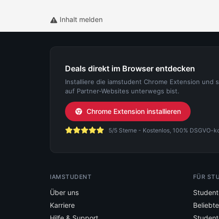
Inhalt melden
Deals direkt im Browser entdecken
Installiere die iamstudent Chrome Extension und 
auf Partner-Websites unterwegs bist.
Chrome Extension installieren
5/5 Sterne - Kostenlos, 100% DSGVO-konf
IAMSTUDENT
FÜR ST
Über uns
Student
Karriere
Beliebt
Hilfe & Support
Student