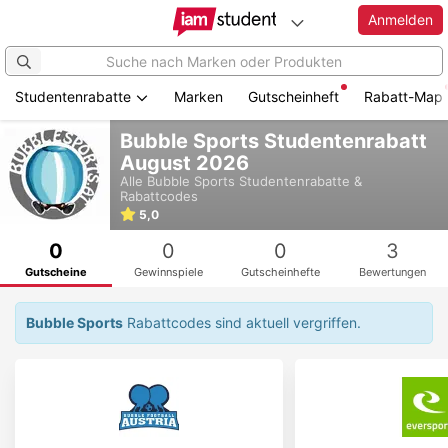
Anmelden
Studentenrabatte
Marken
Gutscheinheft
Rabatt-Map
Zum
Bubble Sports Studentenrabatt
Hauptinhalt
August 2026
springen
Alle
Bubble Sports
Studentenrabatte &
Rabattcodes
5,0
0
0
0
3
Gutscheine
Gewinnspiele
Gutscheinhefte
Bewertungen
Bubble Sports
Rabattcodes sind aktuell vergriffen.