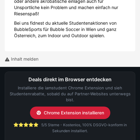
oder andere akrobatische einlagen auch für
Unsportliche kein Problem und machen einfach nur
Riesenspaß!
Bei uns fidnest du aktuelle Studentenaktionen von
BubbleSports für Bubble Soccer in Wien und ganz
Österreich, zum Indoor und Outdoor spielen.
Inhalt melden
Deals direkt im Browser entdecken
Installiere die iamstudent Chrome Extension und sieh
Studentenrabatte, sobald du auf Partner-Websites unterwegs
bist.
Chrome Extension installieren
5/5 Sterne - Kostenlos, 100% DSGVO-konform in
Sekunden installiert.