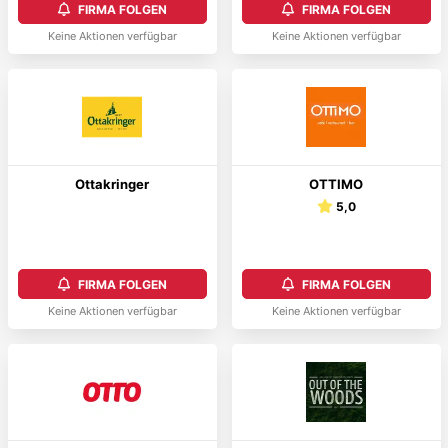
FIRMA FOLGEN
FIRMA FOLGEN
Keine Aktionen verfügbar
Keine Aktionen verfügbar
Ottakringer
OTTIMO
5,0
FIRMA FOLGEN
FIRMA FOLGEN
Keine Aktionen verfügbar
Keine Aktionen verfügbar