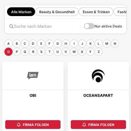
Alle Marken
Beauty & Gesundheit
Essen & Trinken
Fashion
Nur aktive Deals
A
B
C
D
E
F
G
H
I
J
K
L
M
N
O
P
Q
R
S
T
U
V
W
X
Y
Z
OBI
OCEANSAPART
FIRMA FOLGEN
FIRMA FOLGEN