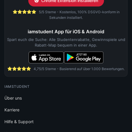
Chrome Extension installieren
5/5 Sterne - Kostenlos, 100% DSGVO-konform in
Sekunden installiert.
iamstudent App für iOS & Android
Spart euch die Suche: Alle Studentenrabatte, Gewinnspiele und
Rabatt-Map bequem in einer App.
4,75/5 Sterne - Basierend auf über 1.000 Bewertungen.
IAMSTUDENT
Über uns
Karriere
Hilfe & Support