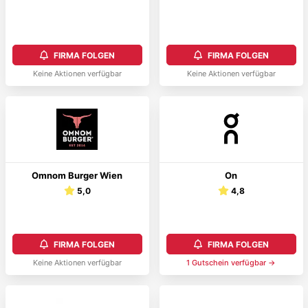
FIRMA FOLGEN
FIRMA FOLGEN
Keine Aktionen verfügbar
Keine Aktionen verfügbar
Omnom Burger Wien
On
5,0
4,8
FIRMA FOLGEN
FIRMA FOLGEN
Keine Aktionen verfügbar
1
Gutschein
verfügbar →