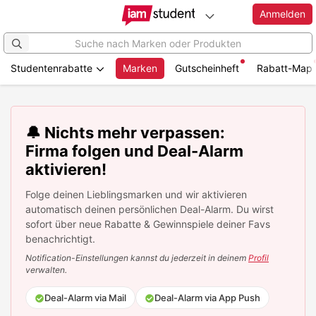
Anmelden
Studentenrabatte
Marken
Gutscheinheft
Rabatt-Map
Zum
Hauptinhalt
springen
🔔 Nichts mehr verpassen:
Firma folgen und Deal-Alarm
aktivieren!
Folge deinen Lieblingsmarken und wir aktivieren
automatisch deinen persönlichen Deal-Alarm. Du wirst
sofort über neue Rabatte & Gewinnspiele deiner Favs
benachrichtigt.
Notification-Einstellungen kannst du jederzeit in deinem
Profil
verwalten.
Deal-Alarm via Mail
Deal-Alarm via App Push