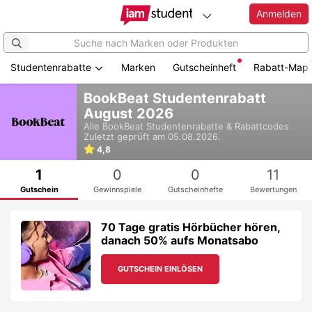
Anmelden
Studentenrabatte
Marken
Gutscheinheft
Rabatt-Map
Zum
BookBeat Studentenrabatt
Hauptinhalt
August 2026
springen
Alle
BookBeat
Studentenrabatte & Rabattcodes
Zuletzt geprüft am 05.08.2026.
4,8
1
0
0
11
Gutschein
Gewinnspiele
Gutscheinhefte
Bewertungen
70 Tage gratis Hörbücher hören,
danach 50% aufs Monatsabo
GUTSCHEIN EINLÖSEN