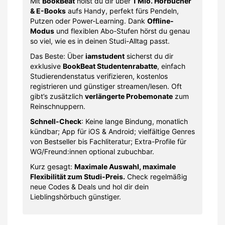
Mit
BookBeat
holst du dir über
1 Mio. Hörbücher
& E-Books
aufs Handy, perfekt fürs Pendeln,
Putzen oder Power-Learning. Dank
Offline-
Modus
und flexiblen Abo-Stufen hörst du genau
so viel, wie es in deinen Studi-Alltag passt.
Das Beste: Über
iamstudent
sicherst du dir
exklusive
BookBeat Studentenrabatte
, einfach
Studierendenstatus verifizieren, kostenlos
registrieren und günstiger streamen/lesen. Oft
gibt’s zusätzlich
verlängerte Probemonate
zum
Reinschnuppern.
Schnell-Check
: Keine lange Bindung, monatlich
kündbar; App für iOS & Android; vielfältige Genres
von Bestseller bis Fachliteratur; Extra-Profile für
WG/Freund:innen optional zubuchbar.
Kurz gesagt:
Maximale Auswahl, maximale
Flexibilität zum Studi-Preis.
Check regelmäßig
neue Codes & Deals und hol dir dein
Lieblingshörbuch günstiger.