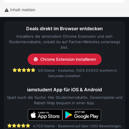
Inhalt melden
Deals direkt im Browser entdecken
Installiere die iamstudent Chrome Extension und sieh
Studentenrabatte, sobald du auf Partner-Websites unterwegs
bist.
Chrome Extension installieren
5/5 Sterne - Kostenlos, 100% DSGVO-konform in
Sekunden installiert.
iamstudent App für iOS & Android
Spart euch die Suche: Alle Studentenrabatte, Gewinnspiele und
Rabatt-Map bequem in einer App.
4,75/5 Sterne - Basierend auf über 1.000 Bewertungen.