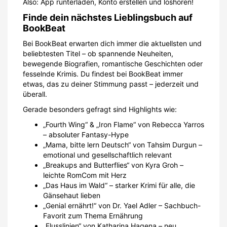
Also: App runterladen, Konto erstellen und loshören!
Finde dein nächstes Lieblingsbuch auf
BookBeat
Bei BookBeat erwarten dich immer die aktuellsten und
beliebtesten Titel – ob spannende Neuheiten,
bewegende Biografien, romantische Geschichten oder
fesselnde Krimis. Du findest bei BookBeat immer
etwas, das zu deiner Stimmung passt – jederzeit und
überall.
Gerade besonders gefragt sind Highlights wie:
„Fourth Wing“ & „Iron Flame“ von Rebecca Yarros
– absoluter Fantasy-Hype
„Mama, bitte lern Deutsch“ von Tahsim Durgun –
emotional und gesellschaftlich relevant
„Breakups and Butterflies“ von Kyra Groh –
leichte RomCom mit Herz
„Das Haus im Wald“ – starker Krimi für alle, die
Gänsehaut lieben
„Genial ernährt!“ von Dr. Yael Adler – Sachbuch-
Favorit zum Thema Ernährung
„Flusslinien“ von Katharina Hagena – neu,