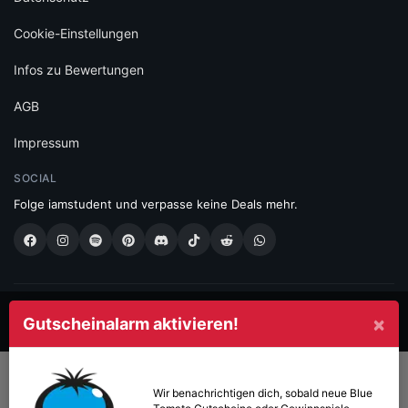
Cookie-Einstellungen
Infos zu Bewertungen
AGB
Impressum
SOCIAL
Folge iamstudent und verpasse keine Deals mehr.
Made with
in Vienna.
×
Gutscheinalarm aktivieren!
© 2026 High Five GmbH. Einfach mehr vom Studium.
Wir benachrichtigen dich, sobald neue
Blue