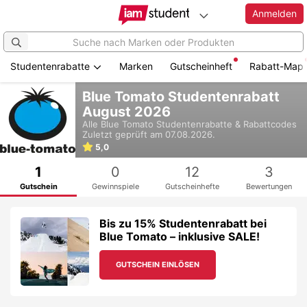
Anmelden
Studentenrabatte
Marken
Gutscheinheft
Rabatt-Map
Zum
Blue Tomato Studentenrabatt
Hauptinhalt
August 2026
springen
Alle
Blue Tomato
Studentenrabatte & Rabattcodes
Zuletzt geprüft am 07.08.2026.
5,0
1
0
12
3
Gutschein
Gewinnspiele
Gutscheinhefte
Bewertungen
Bis zu 15% Studentenrabatt bei
Blue Tomato – inklusive SALE!
GUTSCHEIN EINLÖSEN