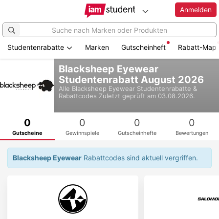
Anmelden
Studentenrabatte
Marken
Gutscheinheft
Rabatt-Map
Zum
Blacksheep Eyewear
Hauptinhalt
Studentenrabatt August 2026
springen
Alle
Blacksheep Eyewear
Studentenrabatte &
Rabattcodes
Zuletzt geprüft am 03.08.2026.
0
0
0
0
Gutscheine
Gewinnspiele
Gutscheinhefte
Bewertungen
Blacksheep Eyewear
Rabattcodes sind aktuell vergriffen.