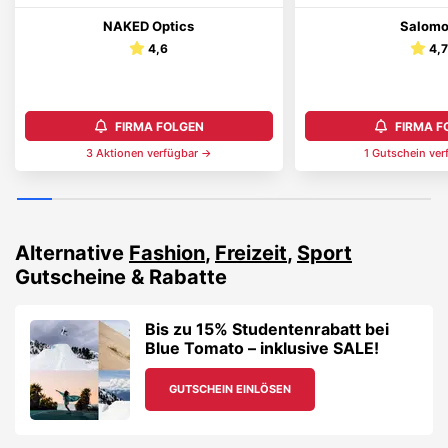
NAKED Optics
Salom
4,6
4,7
FIRMA FOLGEN
FIRMA F
3
Aktionen
verfügbar →
1
Gutschein
ver
Alternative
Fashion
,
Freizeit
,
Sport
Gutscheine & Rabatte
Bis zu 15% Studentenrabatt bei
Blue Tomato – inklusive SALE!
GUTSCHEIN EINLÖSEN