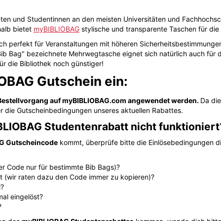
nten und Studentinnen an den meisten Universitäten und Fachhochsc
halb bietet
myBIBLIOBAG
stylische und transparente Taschen für die
ch perfekt für Veranstaltungen mit höheren Sicherheitsbestimmungen
Bib Bag" bezeichnete Mehrwegtasche eignet sich natürlich auch für 
r die Bibliothek noch günstiger!
IOBAG Gutschein ein:
 Bestellvorgang auf myBIBLIOBAG.com angewendet werden.
Da die
er die Gutscheinbedingungen unseres aktuellen Rabattes.
BLIOBAG Studentenrabatt nicht funktioniert
G Gutscheincode
kommt, überprüfe bitte die Einlösebedingungen d
der Code nur für bestimmte Bib Bags)?
pt (wir raten dazu den Code immer zu kopieren)?
l?
mal eingelöst?
?