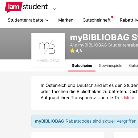
Studentenrabatte
Marken
Gutscheinheft
Rabatt-
Zum
myBIBLIOBAG St
Hauptinhalt
springen
Alle
myBIBLIOBAG
Studentenraba
4,8
Gutscheine
Gewinnspiele
Guts
In Österreich und Deutschland ist es den Stude
oder Taschen die Bibliotheken zu betreten. Des
Aufgrund ihrer Transparenz sind die Ta...
Mehr
myBIBLIOBAG
Rabattcodes sind aktuell vergriffen