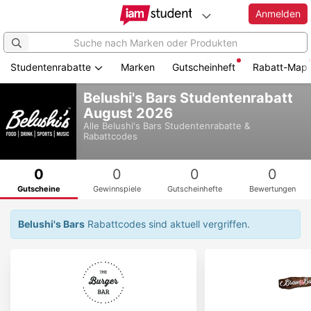
Anmelden
Studentenrabatte
Marken
Gutscheinheft
Rabatt-Map
Zum
Belushi's Bars Studentenrabatt
Hauptinhalt
August 2026
springen
Alle
Belushi's Bars
Studentenrabatte &
Rabattcodes
0
0
0
0
Gutscheine
Gewinnspiele
Gutscheinhefte
Bewertungen
Belushi's Bars
Rabattcodes sind aktuell vergriffen.