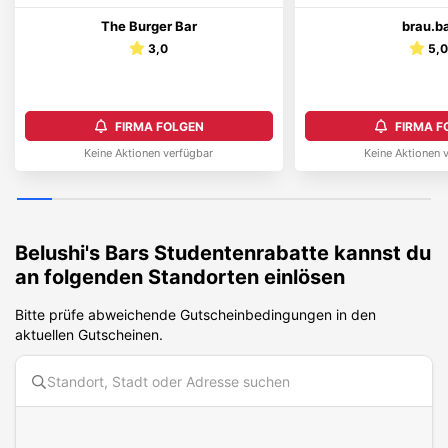
The Burger Bar
brau.b
3,0
5,
FIRMA FOLGEN
FIRMA F
Keine Aktionen verfügbar
Keine Aktionen 
Belushi's Bars
Studentenrabatte kannst du
an folgenden Standorten einlösen
Bitte prüfe abweichende Gutscheinbedingungen in den
aktuellen Gutscheinen.