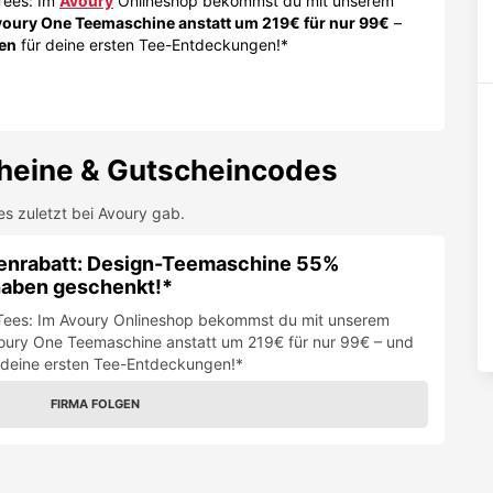
 Tees: Im
Avoury
Onlineshop bekommst du mit unserem
oury One Teemaschine anstatt um 219€ für nur 99€
–
en
für deine ersten Tee-Entdeckungen!*
heine & Gutscheincodes
es zuletzt bei
Avoury
gab.
enrabatt: Design-Teemaschine 55%
haben geschenkt!*
n Tees: Im Avoury Onlineshop bekommst du mit unserem
voury One Teemaschine anstatt um 219€ für nur 99€ – und
deine ersten Tee-Entdeckungen!*
FIRMA FOLGEN