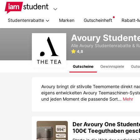
Studentenrabatte
Marken
Gutscheinheft
Rabatt-
Zum
Avoury Student
Hauptinhalt
springen
Alle
Avoury
Studentenrabatte & 
4,8
Gutscheine
Gewinnspiele
Guts
Avoury bringt dir stilvolle Teemomente direkt n
eigens entwickelten Avoury Teemaschinen-Syste
und jeden Moment die passende Sort...
Mehr
Der Avoury One Studente
100€ Teeguthaben gesc