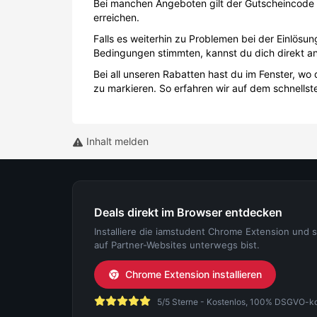
Bei manchen Angeboten gilt der Gutscheincode 
erreichen.
Falls es weiterhin zu Problemen bei der Einlös
Bedingungen stimmten, kannst du dich direkt a
Bei all unseren Rabatten hast du im Fenster, w
zu markieren. So erfahren wir auf dem schnell
Inhalt melden
Deals direkt im Browser entdecken
Installiere die iamstudent Chrome Extension und 
auf Partner-Websites unterwegs bist.
Chrome Extension installieren
5/5 Sterne - Kostenlos, 100% DSGVO-konf