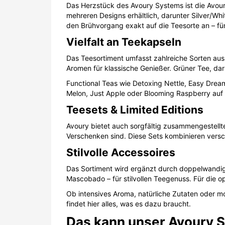
Das Herzstück des Avoury Systems ist die Avoury
mehreren Designs erhältlich, darunter Silver/W
den Brühvorgang exakt auf die Teesorte an – f
Vielfalt an Teekapseln
Das Teesortiment umfasst zahlreiche Sorten aus
Aromen für klassische Genießer. Grüner Tee, dar
Functional Teas wie Detoxing Nettle, Easy Dre
Melon, Just Apple oder Blooming Raspberry auf 
Teesets & Limited Editions
Avoury bietet auch sorgfältig zusammengestellt
Verschenken sind. Diese Sets kombinieren ver
Stilvolle Accessoires
Das Sortiment wird ergänzt durch doppelwandig
Mascobado – für stilvollen Teegenuss. Für die op
Ob intensives Aroma, natürliche Zutaten oder mo
findet hier alles, was es dazu braucht.
Das kann unser Avoury 