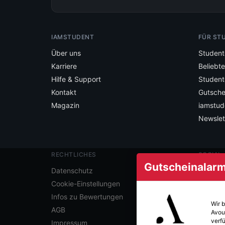
IAMSTUDENT
FÜR ST
Über uns
Student
Karriere
Beliebt
Hilfe & Support
Student
Kontakt
Gutsche
Magazin
iamstud
Newslet
RECHTLICHES
SOCIAL
Gutscheinalarm 
Folge ia
Datenschutz
Cookie-Einstellungen
Infos zu Bewertungen
Wir 
AGB
Avou
verfü
Impressum