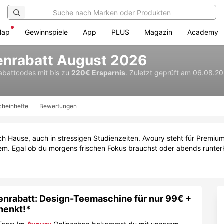
Map
Gewinnspiele
App
PLUS
Magazin
Academy
enrabatt August 2026
Rabattcodes
mit bis zu
220€ Ersparnis
.
Zuletzt geprüft am 06.08.20
cheinhefte
Bewertungen
ach Hause, auch in stressigen Studienzeiten. Avoury steht für Premiu
m. Egal ob du morgens frischen Fokus brauchst oder abends runterk
nrabatt: Design-Teemaschine für nur 99€ +
henkt!*