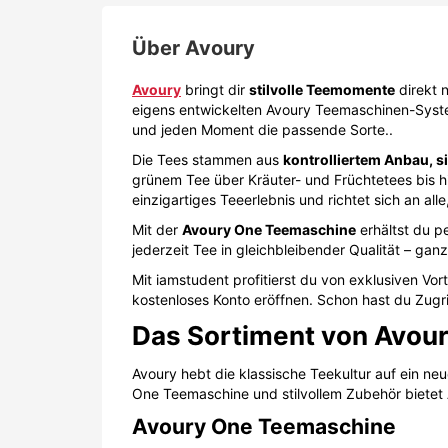
Über
Avoury
Avoury
bringt dir
stilvolle Teemomente
direkt 
eigens entwickelten Avoury Teemaschinen-Syste
und jeden Moment die passende Sorte..
Die Tees stammen aus
kontrolliertem Anbau, s
grünem Tee über Kräuter- und Früchtetees bis hi
einzigartiges Teeerlebnis und richtet sich an al
Mit der
Avoury One Teemaschine
erhältst du p
jederzeit Tee in gleichbleibender Qualität – gan
Mit iamstudent profitierst du von exklusiven Vo
kostenloses Konto eröffnen. Schon hast du Zugri
Das Sortiment von Avou
Avoury hebt die klassische Teekultur auf ein n
One Teemaschine und stilvollem Zubehör bietet 
Avoury One Teemaschine