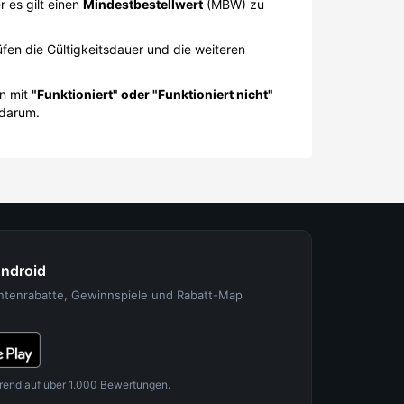
 es gilt einen
Mindestbestellwert
(MBW) zu
en die Gültigkeitsdauer und die weiteren
in mit
"Funktioniert" oder "Funktioniert nicht"
 darum.
Android
entenrabatte, Gewinnspiele und Rabatt-Map
rend auf über 1.000 Bewertungen.