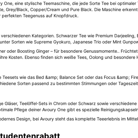
 One, eine stylische Teemaschine, die jede Sorte Tee bei optimaler T
hite, Grey/Black, Copper/Cream und Pure Black. Die Maschine erkenn
ür perfekten Teegenuss auf Knopfdruck.
 verschiedenen Kategorien. Schwarzer Tee wie Premium Darjeeling, Ea
unter Sorten wie Supreme Gyokuro, Japanese Trio oder Mint Gunpowder
amer oder Boosting Ginger – für besondere Genussmomente.. Frücht
ihre Kosten. Ebenso finden sich weiße Tees, Oolong und besondere H
e Teesets wie das Bed &amp; Balance Set oder das Focus &amp; Fire
schiedene Sorten passend zu bestimmten Stimmungen oder Tageszeit
e Gläser, Teelöffel-Sets in Chrom oder Schwarz sowie verschiedene
timale Pflege deiner Avoury One gibt es spezielle Reinigungskapseln,
dernes Design, bei Avoury steht das komplette Teeerlebnis im Mittelp
Studentenrabatt