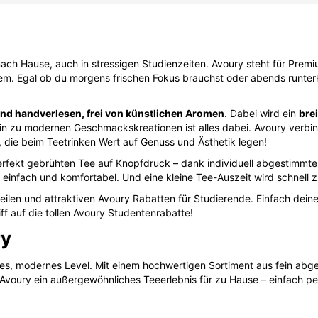
nach Hause, auch in stressigen Studienzeiten. Avoury steht für Premi
m. Egal ob du morgens frischen Fokus brauchst oder abends runterk
ind handverlesen, frei von künstlichen Aromen
. Dabei wird ein
bre
n zu modernen Geschmackskreationen ist alles dabei. Avoury verbind
le, die beim Teetrinken Wert auf Genuss und Ästhetik legen!
erfekt gebrühten Tee auf Knopfdruck – dank individuell abgestimmte
z einfach und komfortabel. Und eine kleine Tee-Auszeit wird schnell 
rteilen und attraktiven Avoury Rabatten für Studierende. Einfach de
ff auf die tollen Avoury Studentenrabatte!
ry
eues, modernes Level. Mit einem hochwertigen Sortiment aus fein ab
Avoury ein außergewöhnliches Teeerlebnis für zu Hause – einfach p