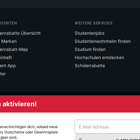
UDENTEN
WEITERE SERVICES
enrabatte Übersicht
Studentenjobs
e Marken
Studentenwohnheim finden
enrabatt-Map
Studium finden
inheft
Hochschulen entdecken
ent App
Schülerrabatte
ter
aktivieren!
mstudent und verpasse keine Deals mehr.
benachrichtigen dich, sobald neue
ry
Gutscheine oder Gewinnspiele
gbar sind.