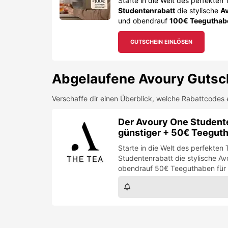
Starte in die Welt des perfekten
Studentenrabatt
die stylische
Av
und obendrauf
100€ Teeguthab
GUTSCHEIN EINLÖSEN
Abgelaufene
Avoury
Gutsc
Verschaffe dir einen Überblick, welche Rabattcodes 
Der Avoury One Student
günstiger + 50€ Teegut
Starte in die Welt des perfekte
Studentenrabatt die stylische A
obendrauf 50€ Teeguthaben für 