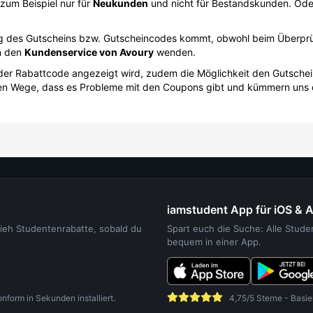
zum Beispiel nur für
Neukunden
und nicht für Bestandskunden. Oder
ung des Gutscheins bzw. Gutscheincodes kommt, obwohl beim Überprüf
n den
Kundenservice von Avoury
wenden.
o der Rabattcode angezeigt wird, zudem die Möglichkeit den Gutsche
sten Wege, dass es Probleme mit den Coupons gibt und kümmern uns
iamstudent App für iOS & 
sieh Studentenrabatte, sobald du
Spart euch die Suche: Alle Stud
bequem in einer App.
orm in Sekunden installiert.
4,75/5 Sterne - Basie