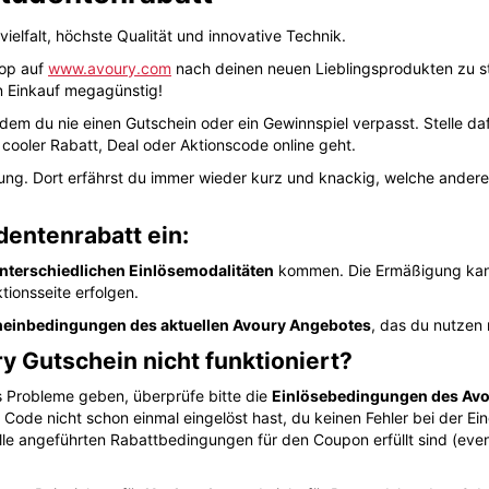
elfalt, höchste Qualität und innovative Technik.
hop auf
www.avoury.com
nach deinen neuen Lieblingsprodukten zu st
n Einkauf megagünstig!
dem du nie einen Gutschein oder ein Gewinnspiel verpasst. Stelle d
cooler Rabatt, Deal oder Aktionscode online geht.
ung. Dort erfährst du immer wieder kurz und knackig, welche ande
dentenrabatt ein:
nterschiedlichen Einlösemodalitäten
kommen. Die Ermäßigung kann
tionsseite erfolgen.
einbedingungen des aktuellen Avoury Angebotes
, das du nutzen
y Gutschein nicht funktioniert?
ts Probleme geben, überprüfe bitte die
Einlösebedingungen des Avo
n Code nicht schon einmal eingelöst hast, du keinen Fehler bei der E
e angeführten Rabattbedingungen für den Coupon erfüllt sind (eventu