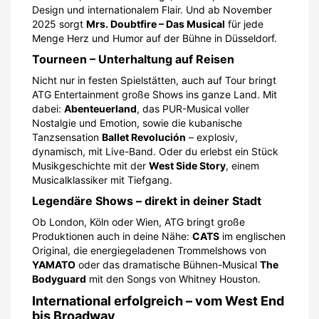
Design und internationalem Flair. Und ab November
2025 sorgt
Mrs. Doubtfire – Das Musical
für jede
Menge Herz und Humor auf der Bühne in Düsseldorf.
Tourneen – Unterhaltung auf Reisen
Nicht nur in festen Spielstätten, auch auf Tour bringt
ATG Entertainment große Shows ins ganze Land. Mit
dabei:
Abenteuerland
, das PUR-Musical voller
Nostalgie und Emotion, sowie die kubanische
Tanzsensation
Ballet Revolución
– explosiv,
dynamisch, mit Live-Band. Oder du erlebst ein Stück
Musikgeschichte mit der
West Side Story
, einem
Musicalklassiker mit Tiefgang.
Legendäre Shows – direkt in deiner Stadt
Ob London, Köln oder Wien, ATG bringt große
Produktionen auch in deine Nähe:
CATS
im englischen
Original, die energiegeladenen Trommelshows von
YAMATO
oder das dramatische Bühnen-Musical
The
Bodyguard
mit den Songs von Whitney Houston.
International erfolgreich – vom West End
bis Broadway