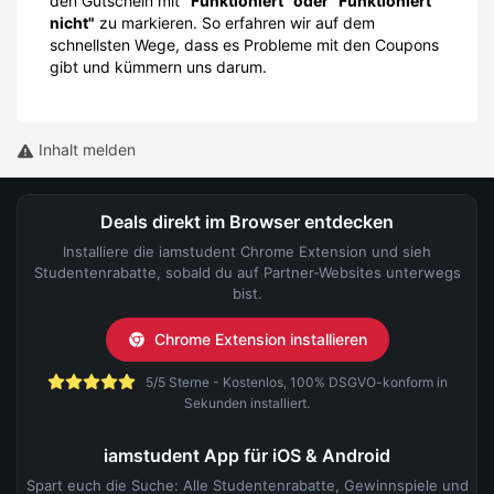
den Gutschein mit
"Funktioniert" oder "Funktioniert
nicht"
zu markieren. So erfahren wir auf dem
schnellsten Wege, dass es Probleme mit den Coupons
gibt und kümmern uns darum.
Inhalt melden
Deals direkt im Browser entdecken
Installiere die iamstudent Chrome Extension und sieh
Studentenrabatte, sobald du auf Partner-Websites unterwegs
bist.
Chrome Extension installieren
5/5 Sterne - Kostenlos, 100% DSGVO-konform in
Sekunden installiert.
iamstudent App für iOS & Android
Spart euch die Suche: Alle Studentenrabatte, Gewinnspiele und