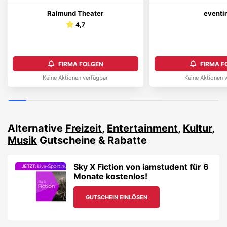
Raimund Theater
eventi
4,7
FIRMA FOLGEN
FIRMA F
Keine Aktionen verfügbar
Keine Aktionen 
Alternative
Freizeit
,
Entertainment
,
Kultur
,
Musik
Gutscheine & Rabatte
Sky X Fiction von iamstudent für 6
Monate kostenlos!
GUTSCHEIN EINLÖSEN