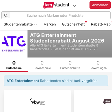
Anmelden
Studentenrabatte
Marken
Gutscheinheft
Rabatt-Map
Zum
ATG Entertainment
Hauptinhalt
Studentenrabatt August 2026
springen
Alle
ATG Entertainment
Studentenrabatte &
Rabattcodes
Zuletzt geprüft am 13.01.2026.
0
0
0
0
Gutscheine
Gewinnspiele
Gutscheinhefte
Bewertungen
ATG Entertainment
Rabattcodes sind aktuell vergriffen.