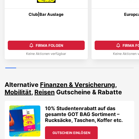
Club|Bar Auslage
Europc
FIRMA FOLGEN
FIRMA F
Keine Aktionen verfügbar
Keine Aktionen 
Alternative
Finanzen & Versicherung
,
Mobilität
,
Reisen
Gutscheine & Rabatte
10% Studentenrabatt auf das
gesamte GOT BAG Sortiment –
Rucksäcke, Taschen, Koffer etc.
GUTSCHEIN EINLÖSEN