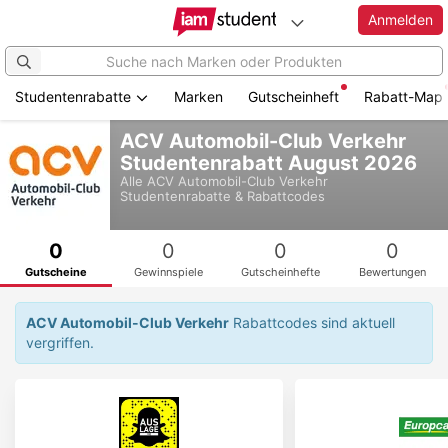
Anmelden
Studentenrabatte
Marken
Gutscheinheft
Rabatt-Map
Zum
ACV Automobil-Club Verkehr
Hauptinhalt
Studentenrabatt August 2026
springen
Alle
ACV Automobil-Club Verkehr
Studentenrabatte & Rabattcodes
0
0
0
0
Gutscheine
Gewinnspiele
Gutscheinhefte
Bewertungen
ACV Automobil-Club Verkehr
Rabattcodes sind aktuell
vergriffen.