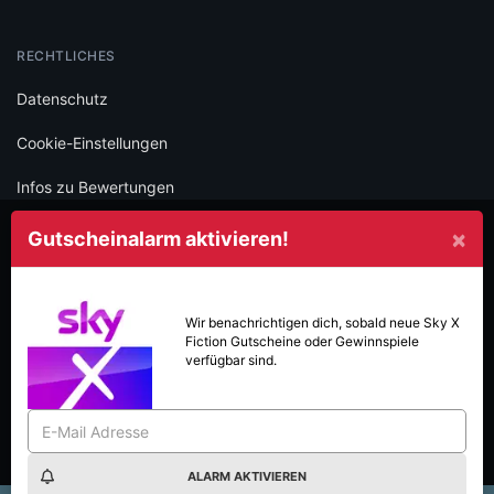
RECHTLICHES
Datenschutz
Cookie-Einstellungen
Infos zu Bewertungen
AGB
×
Gutscheinalarm aktivieren!
Impressum
SOCIAL
Wir benachrichtigen dich, sobald neue
Sky X
Fiction
Gutscheine oder Gewinnspiele
Folge iamstudent und verpasse keine Deals mehr.
verfügbar sind.
ALARM AKTIVIEREN
Made with
in Vienna.