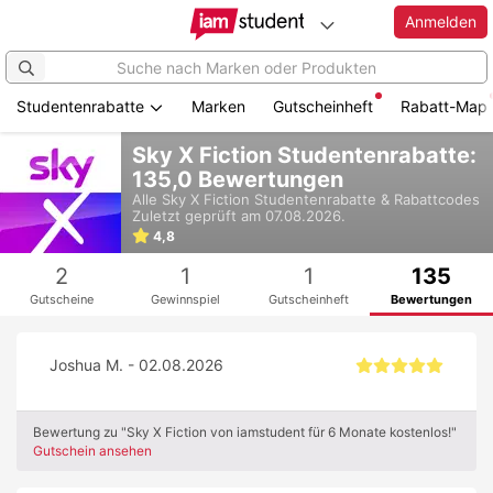
Anmelden
Studentenrabatte
Marken
Gutscheinheft
Rabatt-Map
Zum
Sky X Fiction Studentenrabatte:
Hauptinhalt
135,0 Bewertungen
springen
Alle
Sky X Fiction
Studentenrabatte & Rabattcodes
Zuletzt geprüft am 07.08.2026.
4,8
2
1
1
135
Gutscheine
Gewinnspiel
Gutscheinheft
Bewertungen
Joshua M. - 02.08.2026
Bewertung zu "Sky X Fiction von iamstudent für 6 Monate kostenlos!"
Gutschein ansehen