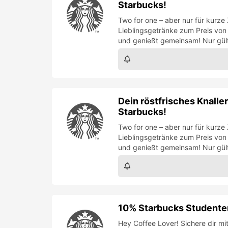
Two for one – aber nur für kurze
Lieblingsgetränke zum Preis von
und genießt gemeinsam! Nur gült
10% Starbucks Studenten
Hey Coffee Lover! Sichere dir 
Studentenrabatt auf deine Liebl
Tassen, To-Go-Cups und At-Home-C
Über
Starbucks
Starbucks
ist dein perfekter Ort, um eine Paus