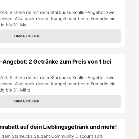
 Zeit: Sichere dir mit dem Starbucks Knaller-Angebot zwei
 einem. Also pack deinen Kumpel oder beste Freundin ein
ig bis 31. März.
FIRMA FOLGEN
rabatt auf dein Lieblingsgetränk und mehr!
mit dem Starbucks Student Community Discount 10%
ingsgetränke, feines Gebäck und Sandwiches sowie auf
offee! Wann du willst, so oft du willst.
FIRMA FOLGEN
e vom Lernstress zu machen oder dich mit Freund:innen zu treffen. 