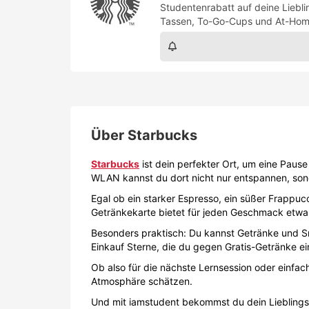
WLAN kannst du dort nicht nur entspannen, son
Egal ob ein starker Espresso, ein süßer Frappu
Getränkekarte bietet für jeden Geschmack etwas.
Besonders praktisch: Du kannst Getränke und Sn
Einkauf Sterne, die du gegen Gratis-Getränke ei
Ob also für die nächste Lernsession oder einfac
Atmosphäre schätzen.
Und mit iamstudent bekommst du dein Lieblings
nachweisen und ein kostenloses Konto eröffnen. 
Eine kleine Starbucks G
Starbucks begann 1971 in einem kleinen Laden am
Seefahrerromantik wurde das Unternehmen na
In den 1980er Jahren verlieh Howard Schultz, insp
sondern auch als Treffpunkt zwischen Arbeit, U
Mit dem Ziel, eine besondere Verbindung zwis
das Unternehmen außergewöhnliche Kaffeequalitä
Starbucks betreibt in Österreich mittlerweile 20 