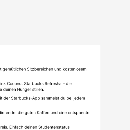
Pink Coconut Starbucks Refresha – die
 deinen Hunger stillen.
 Mit der Starbucks-App sammelst du bei jedem
udierende, die guten Kaffee und eine entspannte
eis. Einfach deinen Studentenstatus
n höchster Qualität anbot. Inspiriert von der
: Ein Ort, der nicht nur Kaffee zelebriert,
eter von Kaffeespezialitäten
. Heute kombiniert
 Tasse.
alzburg, Linz oder Innsbruck. Die erste