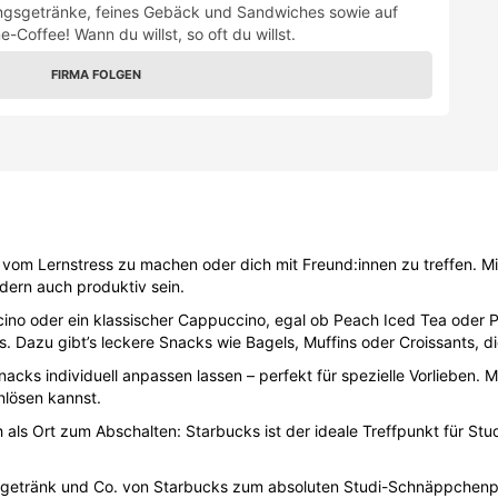
dern auch produktiv sein.
ccino oder ein klassischer Cappuccino, egal ob Peach Iced Tea oder 
 Dazu gibt’s leckere Snacks wie Bagels, Muffins oder Croissants, die
acks individuell anpassen lassen – perfekt für spezielle Vorlieben.
nlösen kannst.
h als Ort zum Abschalten: Starbucks ist der ideale Treffpunkt für St
getränk und Co. von Starbucks zum absoluten Studi-Schnäppchenpr
Schon hast du Zugriff auf die tollen Starbucks Studentenrabatte!
eschichte
 Pike Place Market in Seattle, der frisch geröstete Kaffeebohnen vo
ch dem Steuermann Starbuck aus dem Roman „Moby Dick“ benannt.
iriert von italienischen Kaffeebars, Starbucks seine heutige Identität
ni und Zuhause dient.
chen Menschen zu schaffen, wurde Starbucks zu einem
globalen Anbi
t mit der Idee, Gemeinschaft und Inspiration zu fördern – Tasse für
Filialen, darunter auch in vielen wichtigen Uni-Städten, z. B. Wien, S