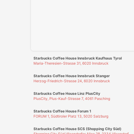
Starbucks Coffee House Innsbruck Stanger
Herzog-Friedrich-Strasse 24, 6020 Innsbruck
Starbucks Coffee House Linz PlusCity
PlusCity, Plus-Kauf-Strasse 7, 4061 Pasching
Starbucks Coffee House Forum 1
FORUM 1, Südtiroler Platz 13, 5020 Salzburg
Starbucks Coffee House SCS (Shopping City Süd)
Shopping City Süd,Vösendorfer Allee 28, 2334 Vösendorf
Starbucks Coffee House Bräunerstrasse
Bräunerstrasse 2, 1010 Wien
Starbucks Coffee House Hauptbahnhof
Am Hauptbahnhof 1, UG1.134, 1100 Wien
Starbucks Coffee House Karlsplatzpassage
Karlsplatz, Hauptpassage, Top 2, 1010 Wien
Starbucks Coffee House Michaelerplatz
Reitschulgasse 4, 1010 Wien