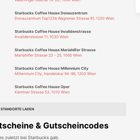
Starbucks Coffee House Oper
Kärntner Strasse 53, 1010 Wien
 STANDORTE LADEN
scheine & Gutscheincodes
es zuletzt bei
Starbucks
gab.
r-Angebot: 1+1 Getränke bei Starbucks!
e Zeit: Sichere dir mit dem Starbucks Knaller-Angebot zwei
 einem. Also pack deinen Kumpel oder beste Freundin ein
g bis 30. Juni.
FIRMA FOLGEN
r-Angebot: 2 Getränke zum Preis von 1 bei