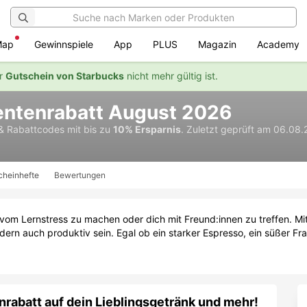
Map
Gewinnspiele
App
PLUS
Magazin
Academy
er
Gutschein von Starbucks
nicht mehr gültig ist.
entenrabatt August 2026
 & Rabattcodes
mit bis zu
10% Ersparnis
.
Zuletzt geprüft am 06.08.
cheinhefte
Bewertungen
e vom Lernstress zu machen oder dich mit Freund:innen zu treffen. M
ern auch produktiv sein. Egal ob ein starker Espresso, ein süßer Fr
rabatt auf dein Lieblingsgetränk und mehr!