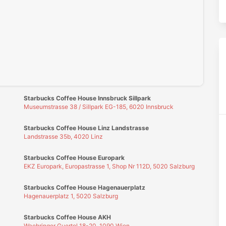
Starbucks Coffee House Linz Landstrasse
Landstrasse 35b, 4020 Linz
Starbucks Coffee House Europark
EKZ Europark, Europastrasse 1, Shop Nr 112D, 5020 Salzburg
Starbucks Coffee House Hagenauerplatz
Hagenauerplatz 1, 5020 Salzburg
Starbucks Coffee House AKH
Waehringer Guertel 18-20, 1090 Wien
Starbucks Coffee House Donauzentrum
Donauzentrum Top123b Wagramer Strasse 81, 1220 Wien
Starbucks Coffee House Invalidenstrasse
Invalidenstrasse 11, 1030 Wien
Starbucks Coffee House Mariahilfer Strasse
Mariahilfer Strasse 23 - 25, 1060 Wien
Starbucks Coffee House Millennium City
Millennium City, Handelskai 94-96, 1200 Wien