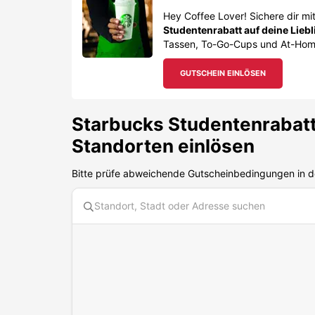
Hey Coffee Lover! Sichere dir m
Studentenrabatt auf deine Lieb
Tassen, To-Go-Cups und At-Home-C
GUTSCHEIN EINLÖSEN
Starbucks
Studentenrabatt
Standorten einlösen
Bitte prüfe abweichende Gutscheinbedingungen in d
Diese Karte benötigt Cookies. Bitte akzeptiere die Karten
Starbucks Coffee House Innsbruck Kaufhaus Tyrol
Maria-Theresien-Strasse 31, 6020 Innsbruck