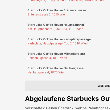
Starbucks Coffee House Neubaugasse
Neubaugasse 4, 1070 Wien
WEITERE
Abgelaufene
Starbucks
Gut
Verschaffe dir einen Überblick, welche Rabattcodes 
Dein röstfrisches Knalle
1+1 Getränke – aber nur für kurz
Lieblingsgetränke zum Preis von
und genießt gemeinsam! Nur gülti
Dein röstfrisches Knalle
Starbucks!