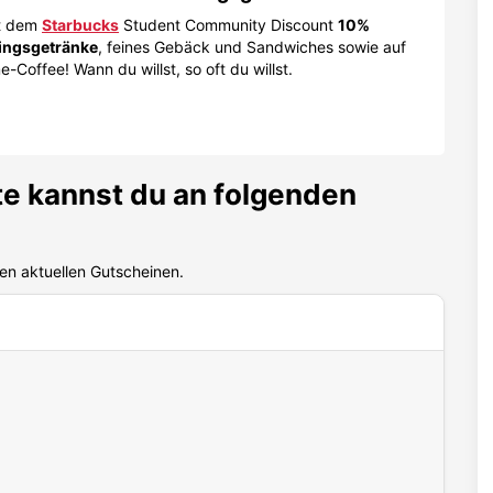
it dem
Starbucks
Student Community Discount
10%
lingsgetränke
, feines Gebäck und Sandwiches sowie auf
offee! Wann du willst, so oft du willst.
e kannst du an folgenden
en aktuellen Gutscheinen.
-Cookies in deinen
Cookie-Einstellungen
.
Starbucks Coffee House Innsbruck Sillpark
Museumstrasse 38 / Sillpark EG-185, 6020 Innsbruck