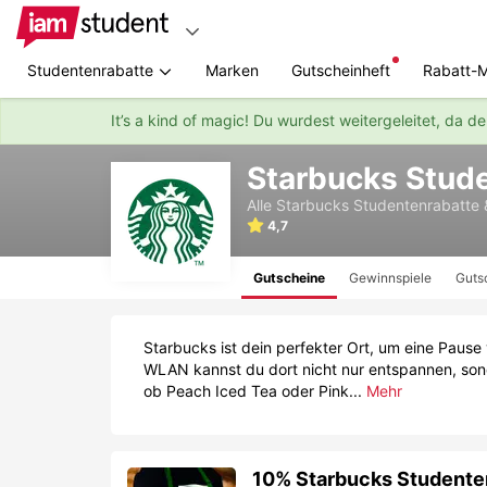
Studentenrabatte
Marken
Gutscheinheft
Rabatt-
It’s a kind of magic! Du wurdest weitergeleitet, da d
Zum
Starbucks Stud
Hauptinhalt
springen
Alle
Starbucks
Studentenrabatte
4,7
Gutscheine
Gewinnspiele
Guts
Starbucks ist dein perfekter Ort, um eine Paus
WLAN kannst du dort nicht nur entspannen, sond
ob Peach Iced Tea oder Pink...
Mehr
10% Starbucks Studenten