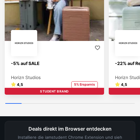
-5% auf SALE
-22% auf R
Horizn Studios
Horizn Stud
4,5
4,5
5% Ersparnis
STUDENT BRAND
Deals direkt im Browser entdecken
Installiere die iamstudent Chrome Extension und sieh