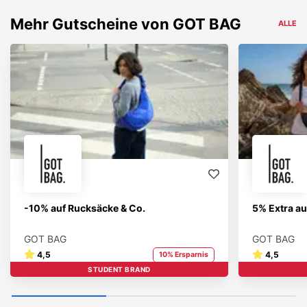
Mehr
Gutscheine von
GOT BAG
ALLE
-10% auf Rucksäcke & Co.
5% Extra au
GOT BAG
GOT BAG
4,5
4,5
10% Ersparnis
STUDENT BRAND