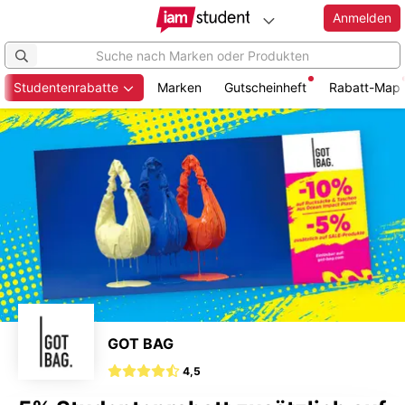
Anmelden
Studentenrabatte
Marken
Gutscheinheft
Rabatt-Map
Zum
Hauptinhalt
springen
GOT BAG
4,5