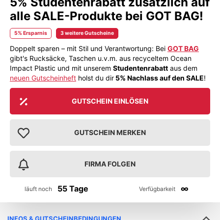
5% Studentenrabatt zusätzlich auf
alle SALE-Produkte bei GOT BAG!
5% Ersparnis
3 weitere Gutscheine
Doppelt sparen – mit Stil und Verantwortung: Bei
GOT BAG
gibt's Rucksäcke, Taschen u.v.m. aus recyceltem Ocean
Impact Plastic und mit unserem
Studentenrabatt
aus dem
neuen Gutscheinheft
holst du dir
5% Nachlass
auf den SALE
!
GUTSCHEIN EINLÖSEN
GUTSCHEIN MERKEN
FIRMA FOLGEN
55 Tage
∞
läuft noch
Verfügbarkeit
INFOS & GUTSCHEINBEDINGUNGEN