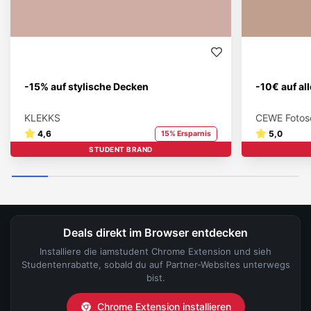
-15% auf stylische Decken
-10€ auf al
KLEKKS
CEWE Fotos
4,6
5,0
15% Ersparnis
STUDENT BRAND
Deals direkt im Browser entdecken
Installiere die iamstudent Chrome Extension und sieh
Studentenrabatte, sobald du auf Partner-Websites unterwegs
bist.
Chrome Extension installieren