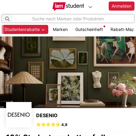
Anmelden
Studentenrabatte
Marken
Gutscheinheft
Rabatt-Map
Zum
Hauptinhalt
springen
DESENIO
4,8