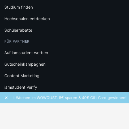
Studium finden
Hochschulen entdecken
Schülerrabatte
FÜR PARTNER
Auf iamstudent werben
Gutscheinkampagnen
Content Marketing
iamstudent Verify
×
Wolt Wochen im WOWGUST: 8€ sparen & 40€ Gift Card gewinnen!
RECHTLICHES
Datenschutz