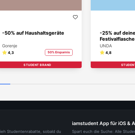
-50% auf Haushaltsgeräte
-25% auf dein
Festivalflasche
Gorenje
UNDA
4,3
50% Ersparnis
4,8
STUDENT BRAND
STUDEN
iamstudent App für iOS & 
sieh Studentenrabatte, sobald du
Spart euch die Suche: Alle Stud