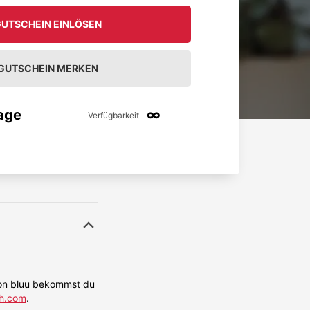
UTSCHEIN EINLÖSEN
GUTSCHEIN MERKEN
age
∞
Verfügbarkeit
 von bluu bekommst du
h.com
.
unkompliziert
Gute Erfahrung, klare Empfehlung.