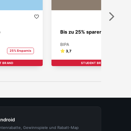
Weiter
e
Bis zu 25% sparen!
BIPA
25% Ersparnis
3,7
25% Ersparnis
T BRAND
STUDENT BRAND
Android
entenrabatte, Gewinnspiele und Rabatt-Map