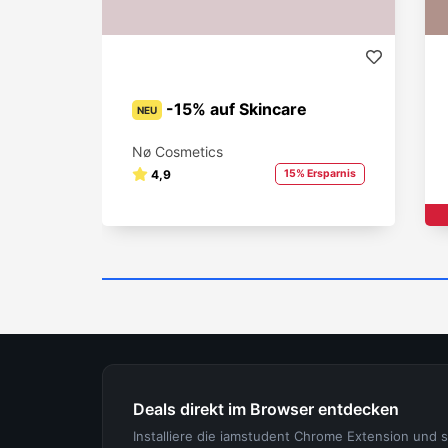
-15% auf Skincare
NEU
Nø Cosmetics
4,9
15% Ersparnis
Deals direkt im Browser entdecken
Installiere die iamstudent Chrome Extension und 