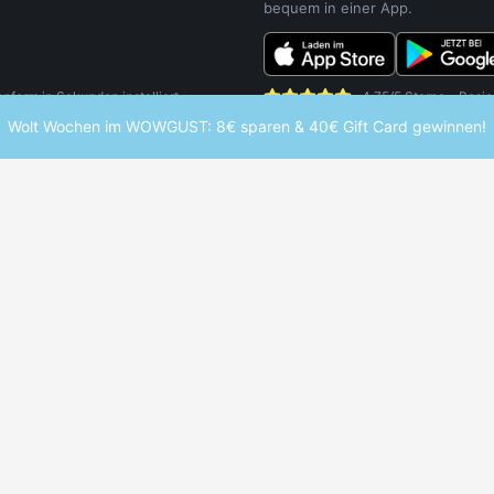
bequem in einer App.
orm in Sekunden installiert.
4,75/5 Sterne - Basie
Wolt Wochen im WOWGUST: 8€ sparen & 40€ Gift Card gewinnen!
UDENTEN
WEITERE SERVICES
enrabatte Übersicht
Studentenjobs
e Marken
Studentenwohnheim finden
enrabatt-Map
Studium finden
inheft
Hochschulen entdecken
ent App
Schülerrabatte
ter
mstudent und verpasse keine Deals mehr.