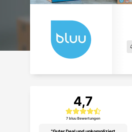
4,7
7 bluu Bewertungen
are Empfehlung.
Guter Deal und unkompliziert