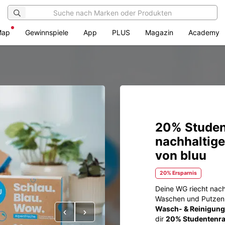
Map
Gewinnspiele
App
PLUS
Magazin
Academy
20% Studen
nachhaltige
von bluu
20% Ersparnis
Deine WG riecht nach
Waschen und Putzen 
Wasch- & Reinigung
Vorheriges
Nächstes
dir
20% Studentenraba