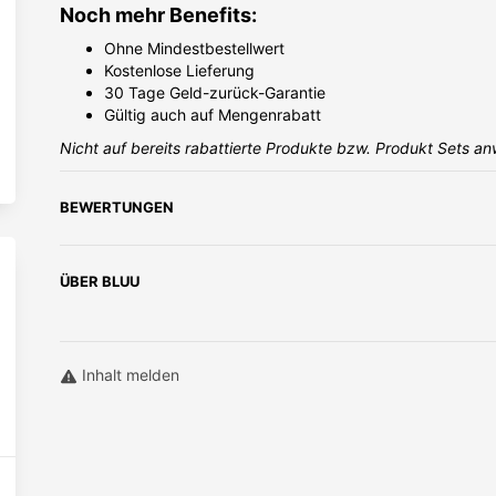
Noch mehr Benefits:
eingelö
Next
Ohne Mindestbestellwert
Kostenlose Lieferung
Universität Wien Student - 21.06.2026
30 Tage Geld-zurück-Garantie
PH Salzburg Stude
Gültig auch auf Mengenrabatt
Nicht auf bereits rabattierte Produkte bzw. Produkt Sets a
BEWERTUNGEN
ÜBER
BLUU
Inhalt melden