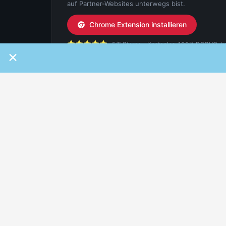
auf Partner-Websites unterwegs bist.
Chrome Extension installieren
5/5 Sterne - Kostenlos, 100% DSGVO-konf
×
IAMSTUDENT
FÜR ST
Über uns
Student
Karriere
Beliebt
Hilfe & Support
Student
Kontakt
Gutsche
Magazin
iamstud
Newslet
RECHTLICHES
SOCIAL
Folge ia