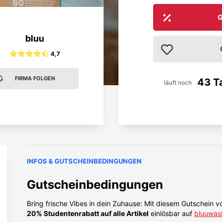
G
bluu
4,7
FIRMA FOLGEN
43 T
läuft noch
INFOS & GUTSCHEINBEDINGUNGEN
Gutscheinbedingungen
Bring frische Vibes in dein Zuhause: Mit diesem Gutschein
20% Studentenrabatt auf alle Artikel
einlösbar auf
bluuwas
Gute Erfahrung, klare Empfehlung.
Guter Deal und 