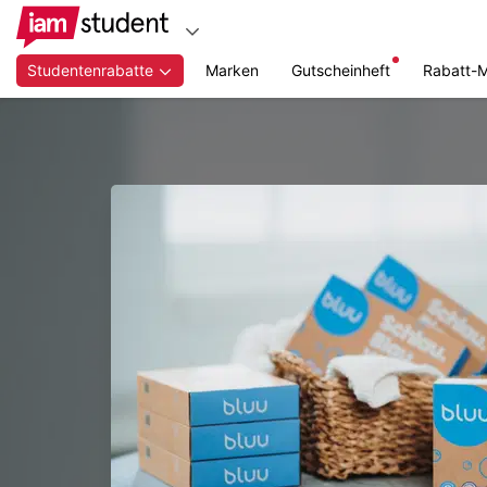
Studentenrabatte
Marken
Gutscheinheft
Rabatt-
Zum
Hauptinhalt
springen