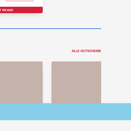
T BRAND
ALLE GUTSCHEINE
Weiter
 Möbel,
-10€ auf alles ab 59€