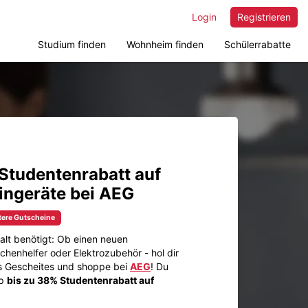
Login
Registrieren
Studium finden
Wohnheim finden
Schülerrabatte
Studentenrabatt auf
ingeräte bei AEG
tere Gutscheine
alt benötigt: Ob einen neuen
henhelfer oder Elektrozubehör - hol dir
s Gescheites und shoppe bei
AEG
! Du
op
bis zu 38% Studentenrabatt auf