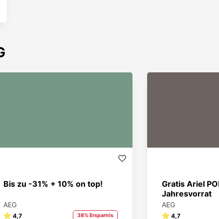
G
Bis zu -31% + 10% on top!
Gratis Ariel P
Jahresvorrat
AEG
AEG
4,7
38% Ersparnis
4,7