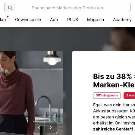
Map
Gewinnspiele
App
PLUS
Magazin
Academy
Bis zu 38% 
Marken-Kle
38% Ersparnis
3 wei
Egal, was dein Haush
Akkustaubsauger, Küc
am besten gleich wa
erhältst im Onlinesh
Vorheriges
Nächstes
zahlreiche Geräte*!