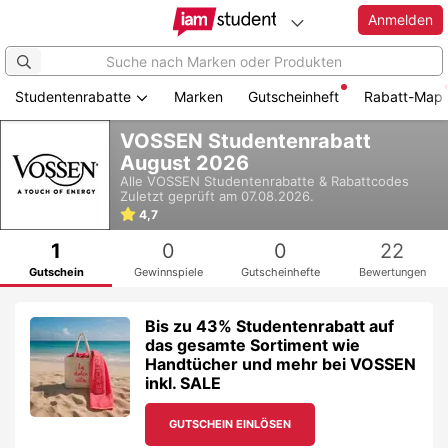
Anmelden
Studentenrabatte
Marken
Gutscheinheft
Rabatt-Map
Zum
VOSSEN Studentenrabatt
Hauptinhalt
August 2026
springen
Alle
VOSSEN
Studentenrabatte & Rabattcodes
Zuletzt geprüft am 07.08.2026.
4,7
1
0
0
22
Gutschein
Gewinnspiele
Gutscheinhefte
Bewertungen
Bis zu 43% Studentenrabatt auf
das gesamte Sortiment wie
Handtücher und mehr bei VOSSEN
inkl. SALE
GUTSCHEIN EINLÖSEN